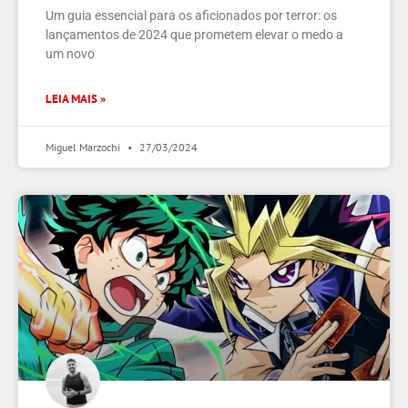
Um guia essencial para os aficionados por terror: os
lançamentos de 2024 que prometem elevar o medo a
um novo
LEIA MAIS »
Miguel Marzochi
27/03/2024