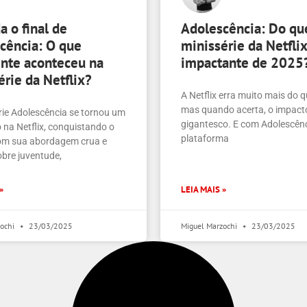
a o final de
Adolescência: Do que
cência: O que
minissérie da Netfli
nte aconteceu na
impactante de 2025
érie da Netflix?
A Netflix erra muito mais do q
mas quando acerta, o impact
rie Adolescência se tornou um
gigantesco. E com Adolescênc
na Netflix, conquistando o
plataforma
com sua abordagem crua e
obre juventude,
»
LEIA MAIS »
zochi
23/03/2025
Miguel Marzochi
23/03/2025