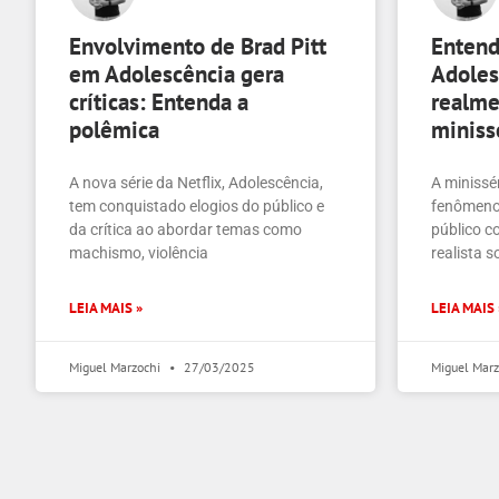
Envolvimento de Brad Pitt
Entend
em Adolescência gera
Adoles
críticas: Entenda a
realme
polêmica
miniss
A nova série da Netflix, Adolescência,
A minissé
tem conquistado elogios do público e
fenômeno 
da crítica ao abordar temas como
público 
machismo, violência
realista s
LEIA MAIS »
LEIA MAIS 
Miguel Marzochi
27/03/2025
Miguel Mar