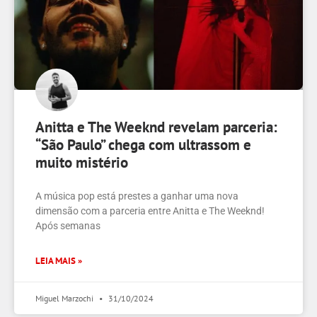
Anitta e The Weeknd revelam parceria:
“São Paulo” chega com ultrassom e
muito mistério
A música pop está prestes a ganhar uma nova
dimensão com a parceria entre Anitta e The Weeknd!
Após semanas
LEIA MAIS »
Miguel Marzochi
31/10/2024