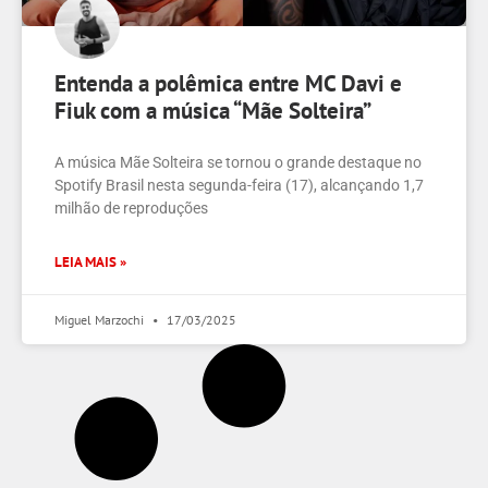
Entenda a polêmica entre MC Davi e
Fiuk com a música “Mãe Solteira”
A música Mãe Solteira se tornou o grande destaque no
Spotify Brasil nesta segunda-feira (17), alcançando 1,7
milhão de reproduções
LEIA MAIS »
Miguel Marzochi
17/03/2025