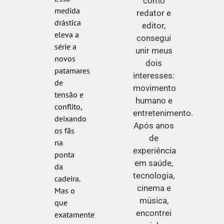
como
medida
redator e
drástica
editor,
eleva a
consegui
série a
unir meus
novos
dois
patamares
interesses:
de
movimento
tensão e
humano e
conflito,
entretenimento.
deixando
Após anos
os fãs
de
na
experiência
ponta
em saúde,
da
tecnologia,
cadeira.
cinema e
Mas o
música,
que
encontrei
exatamente