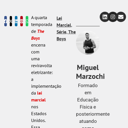
A quarta
Lei
temporada
Marcial
,
de
The
Série
,
The
Boys
Boys
encerra
com
uma
Miguel
reviravolta
eletrizante:
Marzochi
a
Formado
implementação
em
da
lei
Educação
marcial
nos
Física e
Estados
posteriormente
Unidos.
atuando
Essa