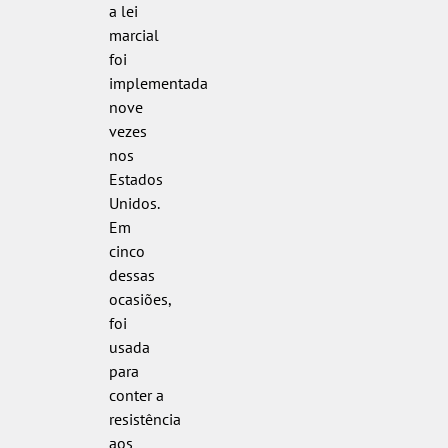
a lei
marcial
foi
implementada
nove
vezes
nos
Estados
Unidos.
Em
cinco
dessas
ocasiões,
foi
usada
para
conter a
resistência
aos