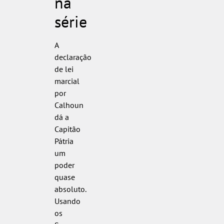
na
série
A
declaração
de lei
marcial
por
Calhoun
dá a
Capitão
Pátria
um
poder
quase
absoluto.
Usando
os