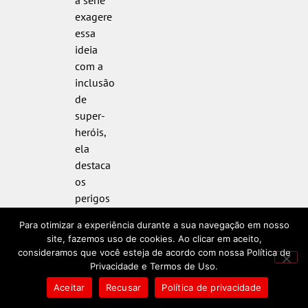
a série
exagere
essa
ideia
com a
inclusão
de
super-
heróis,
ela
destaca
os
perigos
do
Para otimizar a experiência durante a sua navegação em nosso
poder
site, fazemos uso de cookies. Ao clicar em aceito,
absoluto
consideramos que você esteja de acordo com nossa Política de
e as
Privacidade e Termos de Uso.
consequências
Aceitar
Recusar
Política de privacidade
de uma