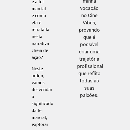
minha
é a lei
vocação
marcial
no Cine
e como
ela é
Vibes,
retratada
provando
nesta
que é
narrativa
possível
cheia de
criar uma
ação?
trajetória
profissional
Neste
que reflita
artigo,
todas as
vamos
suas
desvendar
paixões.
o
significado
da lei
marcial,
explorar