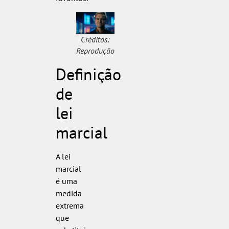
Créditos:
Reprodução
Definição
de
lei
marcial
A lei
marcial
é uma
medida
extrema
que