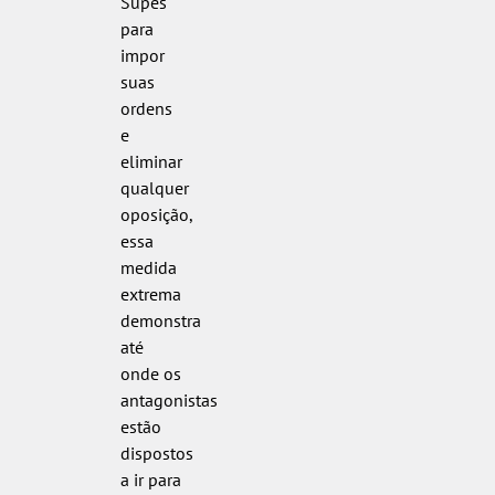
Supes
para
impor
suas
ordens
e
eliminar
qualquer
oposição,
essa
medida
extrema
demonstra
até
onde os
antagonistas
estão
dispostos
a ir para