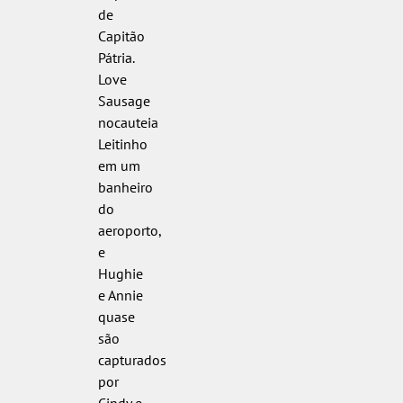
de
Capitão
Pátria.
Love
Sausage
nocauteia
Leitinho
em um
banheiro
do
aeroporto,
e
Hughie
e Annie
quase
são
capturados
por
Cindy e