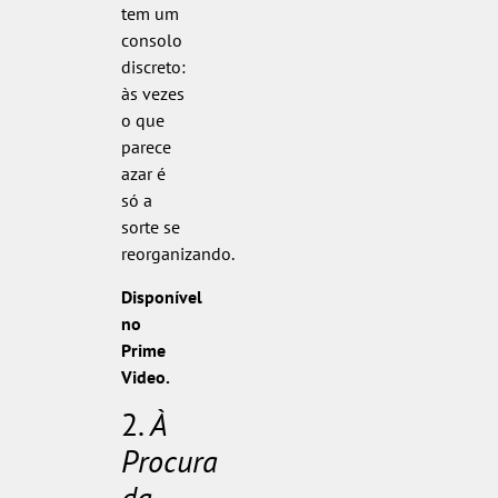
tem um
consolo
discreto:
às vezes
o que
parece
azar é
só a
sorte se
reorganizando.
Disponível
no
Prime
Video.
2.
À
Procura
da