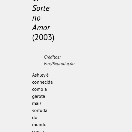
Sorte
no
Amor
(2003)
Créditos:
Fox/Reprodução
Ashley é
conhecida
como a
garota
mais
sortuda
do
mundo
com a