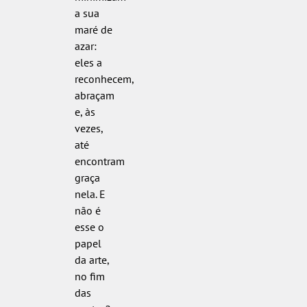
a sua
maré de
azar:
eles a
reconhecem,
abraçam
e, às
vezes,
até
encontram
graça
nela. E
não é
esse o
papel
da arte,
no fim
das