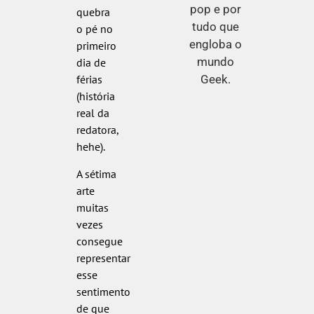
pop e por
quebra
tudo que
o pé no
engloba o
primeiro
mundo
dia de
Geek.
férias
(história
real da
redatora,
hehe).
A sétima
arte
muitas
vezes
consegue
representar
esse
sentimento
de que