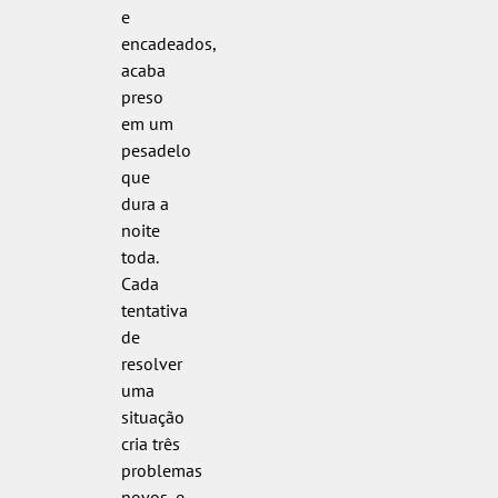
e
encadeados,
acaba
preso
em um
pesadelo
que
dura a
noite
toda.
Cada
tentativa
de
resolver
uma
situação
cria três
problemas
novos, e