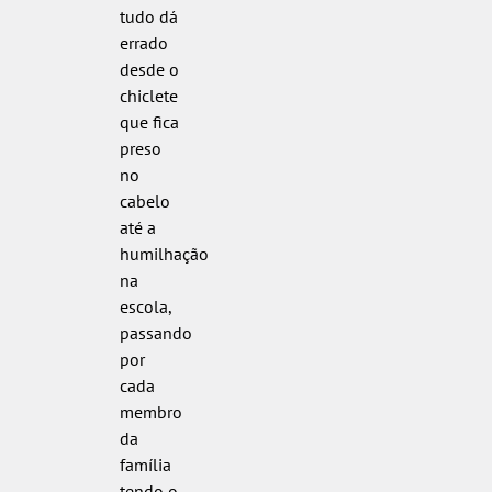
tudo dá
errado
desde o
chiclete
que fica
preso
no
cabelo
até a
humilhação
na
escola,
passando
por
cada
membro
da
família
tendo o