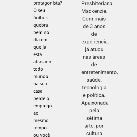
protagonista?
Presbiteriana
O seu
Mackenzie.
ônibus
Com mais
quebra
de 3 anos
bem no
de
dia em
experiência,
que já
já atuou
está
nas áreas
atrasado,
de
todo
entretenimento,
mundo
saúde,
na sua
tecnologia
casa
e política.
perde o
Apaixonada
emprego
pela
ao
sétima
mesmo
arte, por
tempo
cultura
ou você