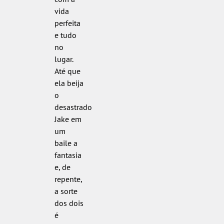
vida
perfeita
e tudo
no
lugar.
Até que
ela beija
o
desastrado
Jake em
um
baile a
fantasia
e, de
repente,
a sorte
dos dois
é