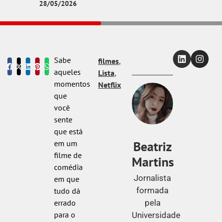
28/05/2026
Sabe
filmes
,
aqueles
Lista
,
momentos
Netflix
que
você
sente
que está
Beatriz
em um
filme de
Martins
comédia
Jornalista
em que
formada
tudo dá
pela
errado
para o
Universidade