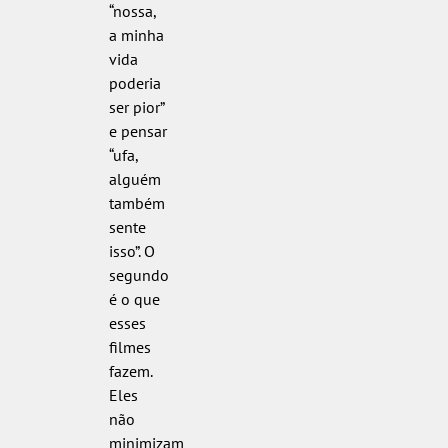
“nossa,
a minha
vida
poderia
ser pior”
e pensar
“ufa,
alguém
também
sente
isso”. O
segundo
é o que
esses
filmes
fazem.
Eles
não
minimizam