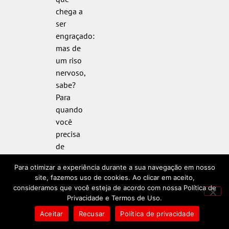
chega a
ser
engraçado:
mas de
um riso
nervoso,
sabe?
Para
quando
você
precisa
de
alguém
Para otimizar a experiência durante a sua navegação em nosso
passando
site, fazemos uso de cookies. Ao clicar em aceito,
por uma
consideramos que você esteja de acordo com nossa Política de
situação
Privacidade e Termos de Uso.
ainda
Aceitar
Recusar
Política de privacidade
mais