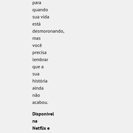
para
quando
sua vida
está
desmoronando,
mas
você
precisa
lembrar
que a
sua
história
ainda
não
acabou.
Disponível
na
Netflix e