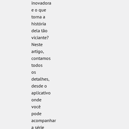
inovadora
e o que
torna a
história
dela tão
viciante?
Neste
artigo,
contamos
todos
os
detalhes,
desde o
aplicativo
onde
você
pode
acompanhar
a série