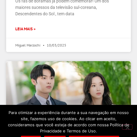
Os fãs de doramas já podem comemorar! Um dos
maiores sucessos da televisão sul-coreana,
Descendentes do Sol , tem data
LEIA MAIS »
Miguel Marzochi
10/03/2025
Para otimizar a experiência durante a sua navegação em nosso
site, fazemos uso de cookies. Ao clicar em aceito,
consideramos que você esteja de acordo com nossa Política de
Privacidade e Termos de Uso.