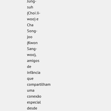
Jung-
suh
(Choi Ji-
woo) e
Cha
Song-
joo
(Kwon
Sang-
woo),
amigos
de
infância
que
compartilham
uma
conexão
especial
desde