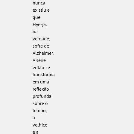
nunca
existiu e
que
Hye-ja,
na
verdade,
sofre de
Alzheimer.
A série
então se
transforma
em uma
reflexão
profunda
sobre o
tempo,
a
velhice
e a