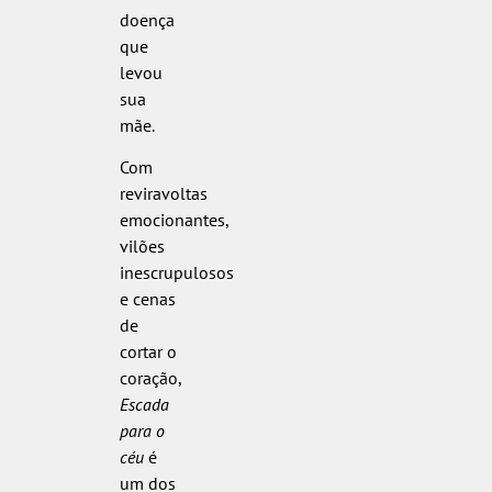
doença
que
levou
sua
mãe.
Com
reviravoltas
emocionantes,
vilões
inescrupulosos
e cenas
de
cortar o
coração,
Escada
para o
céu
é
um dos