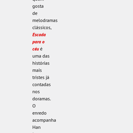
gosta
de
melodramas
clássicos,
Escada
para o
céu
é
uma das
histórias
mais
tristes já
contadas
nos
doramas.
O
enredo
acompanha
Han