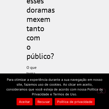
esses
doramas
mexem
tanto
com
o
público?
O que
torna
esses
Para otimizar a experiência durante a sua navegação em nosso
doramas
site, fazemos uso de cookies. Ao clicar em aceito,
consideramos que você esteja de acordo com nossa Política de
tão
Privacidade e Termos de Uso.
emocionantes
Aceitar
Recusar
Política de privacidade
não são
apenas