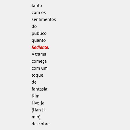
tanto
com os
sentimentos
do
público
quanto
Radiante
.
A trama
começa
com um
toque
de
fantasia:
Kim
Hye-ja
(Han Ji-
min)
descobre