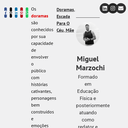
Os
Doramas
,
doramas
Escada
são
Para O
conhecidos
Céu
,
Mãe
por sua
capacidade
de
Miguel
envolver
o
Marzochi
público
Formado
com
em
histórias
Educação
cativantes,
personagens
Física e
bem
posteriormente
construídos
atuando
e
como
emoções
redator e