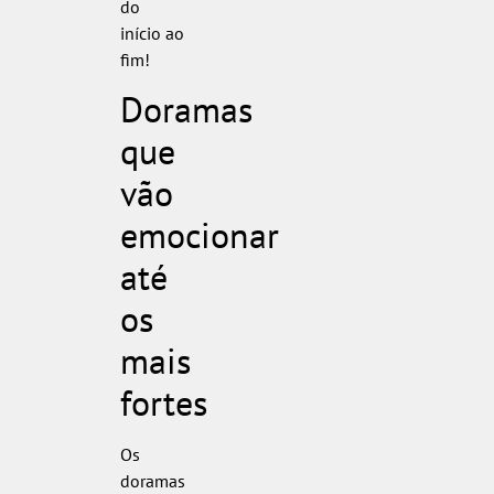
do
início ao
fim!
Doramas
que
vão
emocionar
até
os
mais
fortes
Os
doramas