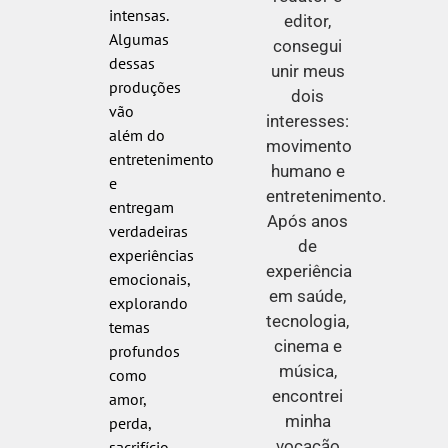
intensas.
editor,
Algumas
consegui
dessas
unir meus
produções
dois
vão
interesses:
além do
movimento
entretenimento
humano e
e
entretenimento.
entregam
Após anos
verdadeiras
de
experiências
experiência
emocionais,
em saúde,
explorando
tecnologia,
temas
cinema e
profundos
música,
como
encontrei
amor,
minha
perda,
vocação
sacrifício