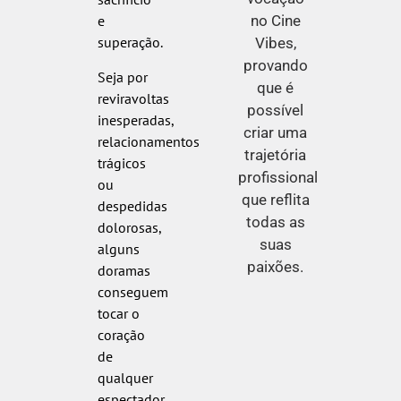
no Cine
e
superação.
Vibes,
provando
Seja por
que é
reviravoltas
possível
inesperadas,
criar uma
relacionamentos
trajetória
trágicos
profissional
ou
que reflita
despedidas
todas as
dolorosas,
suas
alguns
paixões.
doramas
conseguem
tocar o
coração
de
qualquer
espectador.