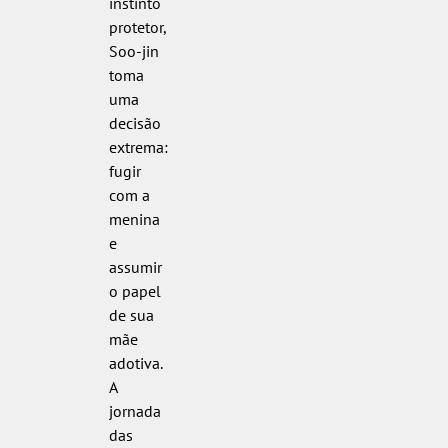
instinto
protetor,
Soo-jin
toma
uma
decisão
extrema:
fugir
com a
menina
e
assumir
o papel
de sua
mãe
adotiva.
A
jornada
das