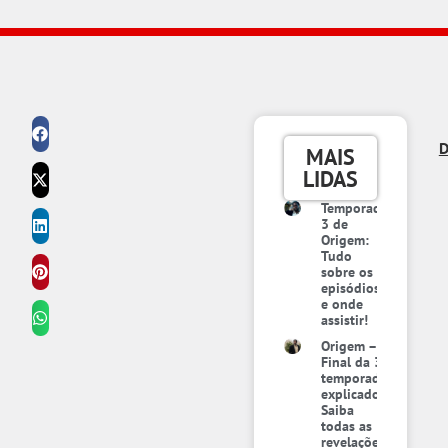
D
MAIS
LIDAS
Temporada
3 de
Origem:
Tudo
sobre os
episódios
e onde
assistir!
Origem –
Final da 3ª
temporada
explicado:
Saiba
todas as
revelações,