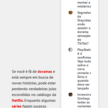
mortes e
mistérios
Segredos
da
Orquídea:
onde
assistir o
dorama
sensação
do
TikTok?
PlayStation
6 é
confirmado:
Veja tudo
sobre o
novo
Se você é fã de
doramas
e
console da
Sony e
está sempre em busca de
quando
novas histórias, pode estar
deve ser
lançado
perdendo verdadeiras joias
escondidas no catálogo da
Invencível:
Conheça
Netflix
. Enquanto algumas
todas as
séries
fazem sucesso
variantes