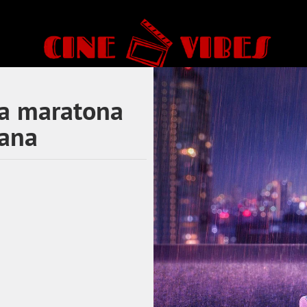
ra maratona
mana