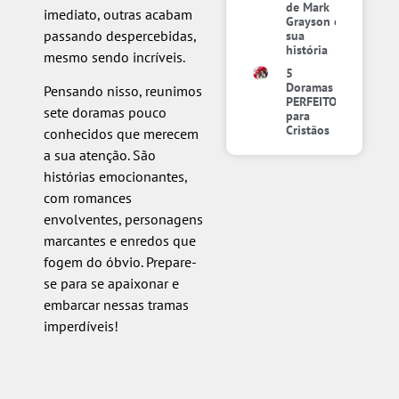
de Mark
imediato, outras acabam
Grayson e
passando despercebidas,
sua
história
mesmo sendo incríveis.
5
Doramas
Pensando nisso, reunimos
PERFEITOS
sete doramas pouco
para
Cristãos
conhecidos que merecem
a sua atenção. São
histórias emocionantes,
com romances
envolventes, personagens
marcantes e enredos que
fogem do óbvio. Prepare-
se para se apaixonar e
embarcar nessas tramas
imperdíveis!