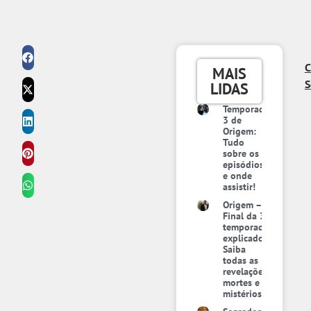
C
MAIS
S
LIDAS
Temporada
3 de
Origem:
Tudo
sobre os
episódios
e onde
assistir!
Origem –
Final da 3ª
temporada
explicado:
Saiba
todas as
revelações,
mortes e
mistérios