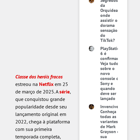
Segredos
da
Orquídea:
onde
assistir o
dorama
sensação
do
TikTok?
PlayStation
6 é
confirmado:
Veja tudo
sobre o
novo
Classe dos heróis fracos
console da
Sony e
estreou na
Netflix
em 25
quando
de março de 2025. A
série
,
deve ser
lançado
que conquistou grande
popularidade desde seu
Invencível:
Conheça
lançamento original em
todas as
2022, chega à plataforma
variantes
de Mark
com sua primeira
Grayson e
temporada completa,
sua