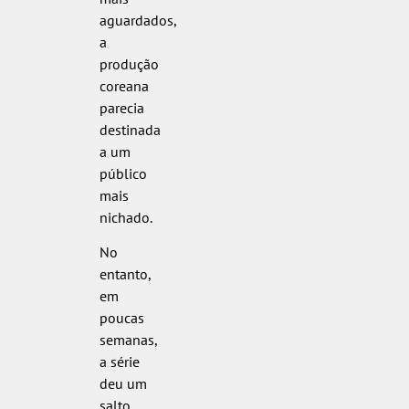
aguardados,
a
produção
coreana
parecia
destinada
a um
público
mais
nichado.
No
entanto,
em
poucas
semanas,
a série
deu um
salto