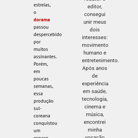
estreias,
editor,
o
consegui
dorama
unir meus
passou
dois
despercebido
interesses:
por
movimento
muitos
humano e
assinantes.
entretenimento.
Porém,
Após anos
em
de
poucas
experiência
semanas,
em saúde,
essa
tecnologia,
produção
cinema e
sul-
música,
coreana
encontrei
conquistou
minha
um
vocação
espaço