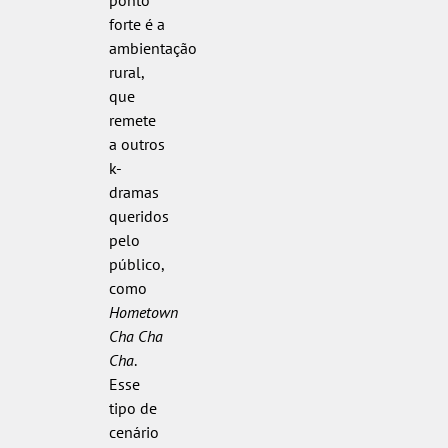
ponto
forte é a
ambientação
rural,
que
remete
a outros
k-
dramas
queridos
pelo
público,
como
Hometown
Cha Cha
Cha
.
Esse
tipo de
cenário