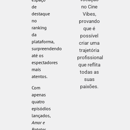
no Cine
de
destaque
Vibes,
no
provando
ranking
que é
da
possível
plataforma,
criar uma
surpreendendo
trajetória
até os
profissional
espectadores
que reflita
mais
todas as
atentos.
suas
paixões.
Com
apenas
quatro
episódios
lançados,
Amor e
Batatas