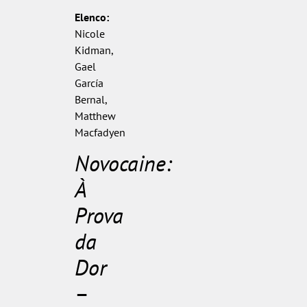
Elenco:
Nicole
Kidman,
Gael
García
Bernal,
Matthew
Macfadyen
Novocaine:
À
Prova
da
Dor
–