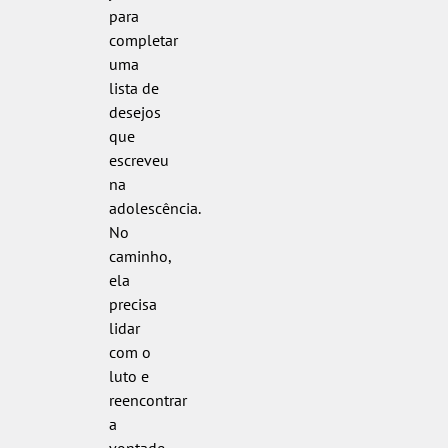
para
completar
uma
lista de
desejos
que
escreveu
na
adolescência.
No
caminho,
ela
precisa
lidar
com o
luto e
reencontrar
a
vontade