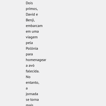
Dois
primos,
David e
Benji,
embarcam
em uma
viagem
pela
Polônia
para
homenagear
a avó
falecida.
No
entanto,
a
jornada
se torna
mais