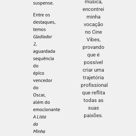
música,
suspense.
encontrei
Entre os
minha
destaques,
vocação
temos
no Cine
Gladiador
Vibes,
2
,
provando
aguardada
que é
sequência
possível
do
criar uma
épico
trajetória
vencedor
profissional
do
que reflita
Oscar,
todas as
além do
suas
emocionante
paixões.
A Lista
da
Minha