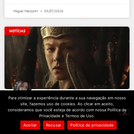
Miguel Marzochi
05/07/2026
NOTÍCIAS
Para otimizar a experiência durante a sua navegação em nosso
House of the Dragon: 3ª temporada
site, fazemos uso de cookies. Ao clicar em aceito,
consideramos que você esteja de acordo com nossa Política de
quebra uma tradição de Game of
Privacidade e Termos de Uso.
Thrones
Aceitar
Recusar
Política de privacidade