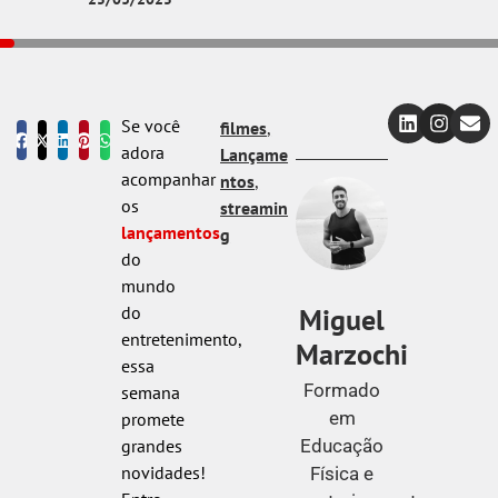
Se você
filmes
,
adora
Lançame
acompanhar
ntos
,
os
streamin
lançamentos
g
do
mundo
Miguel
do
entretenimento,
Marzochi
essa
Formado
semana
em
promete
Educação
grandes
novidades!
Física e