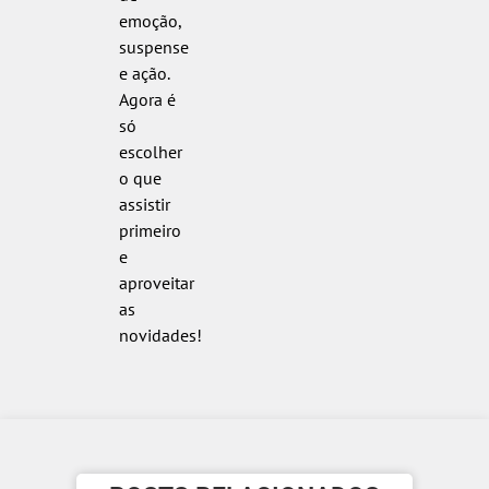
emoção,
suspense
e ação.
Agora é
só
escolher
o que
assistir
primeiro
e
aproveitar
as
novidades!