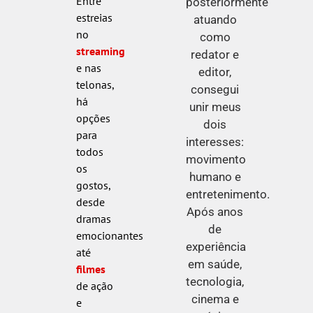
Entre
posteriormente
estreias
atuando
no
como
streaming
redator e
e nas
editor,
telonas,
consegui
há
unir meus
opções
dois
para
interesses:
todos
movimento
os
humano e
gostos,
entretenimento.
desde
Após anos
dramas
de
emocionantes
experiência
até
em saúde,
filmes
tecnologia,
de ação
cinema e
e