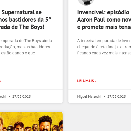
e Supernatural se
Invencível: episódio 
nos bastidores da 5ª
Aaron Paul como nov
ada de The Boys!
e promete mais tens
temporada de The Boys ainda
A terceira temporada de Inven
rodução, mas os bastidores
chegando à reta final, e a tra
já estão dando o que
ficando cada vez mais intens
»
LEIA MAIS »
zochi
27/02/2025
Miguel Marzochi
27/02/2025