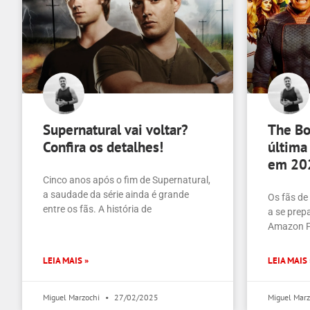
Supernatural vai voltar?
The Bo
Confira os detalhes!
última
em 20
Cinco anos após o fim de Supernatural,
a saudade da série ainda é grande
Os fãs de
entre os fãs. A história de
a se prepa
Amazon P
LEIA MAIS »
LEIA MAIS 
Miguel Marzochi
27/02/2025
Miguel Mar