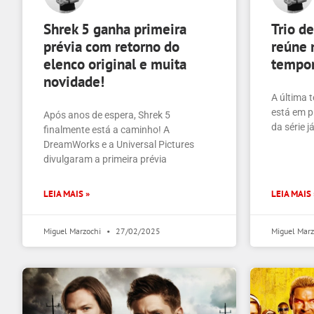
Shrek 5 ganha primeira
Trio d
prévia com retorno do
reúne 
elenco original e muita
tempor
novidade!
A última 
está em p
Após anos de espera, Shrek 5
da série 
finalmente está a caminho! A
DreamWorks e a Universal Pictures
divulgaram a primeira prévia
LEIA MAIS »
LEIA MAIS 
Miguel Marzochi
27/02/2025
Miguel Mar