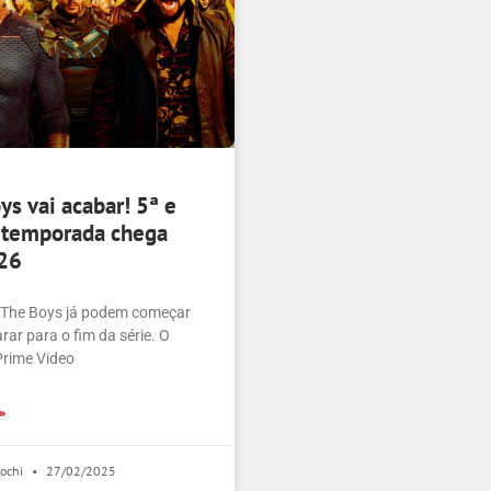
ys vai acabar! 5ª e
 temporada chega
26
 The Boys já podem começar
rar para o fim da série. O
rime Video
»
zochi
27/02/2025