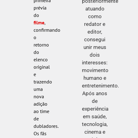
primeira
posteriormente
prévia
atuando
do
como
filme
,
redator e
confirmando
editor,
o
consegui
retorno
unir meus
do
dois
elenco
interesses:
original
movimento
e
humano e
trazendo
entretenimento.
uma
Após anos
nova
de
adição
experiência
ao time
em saúde,
de
tecnologia,
dubladores.
cinema e
Os fãs