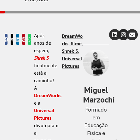
Após
DreamWo
anos de
rks
,
filme
,
espera,
Shrek 5
,
Shrek 5
Universal
finalmente
Pictures
está a
caminho!
Miguel
A
DreamWorks
Marzochi
e a
Formado
Universal
em
Pictures
Educação
divulgaram
a
Física e