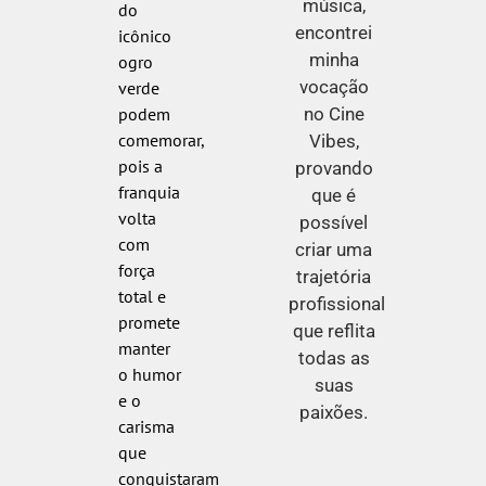
música,
do
encontrei
icônico
minha
ogro
vocação
verde
no Cine
podem
comemorar,
Vibes,
pois a
provando
franquia
que é
volta
possível
com
criar uma
força
trajetória
total e
profissional
promete
que reflita
manter
todas as
o humor
suas
e o
paixões.
carisma
que
conquistaram