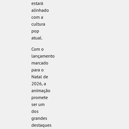
estará
alinhado
com a
cultura
pop
atual.
Com o
lançamento
marcado
para o
Natal de
2026, a
animação
promete
ser um
dos
grandes
destaques