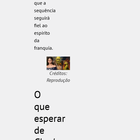
que a
sequência
seguirá
fiel ao
espírito
da
franquia.
Créditos:
Reprodução
O
que
esperar
de