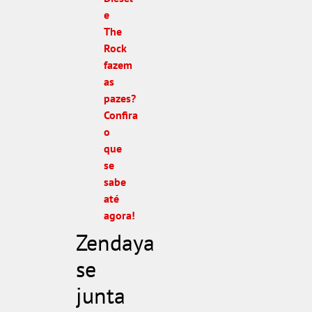
e
The
Rock
fazem
as
pazes?
Confira
o
que
se
sabe
até
agora!
Zendaya
se
junta