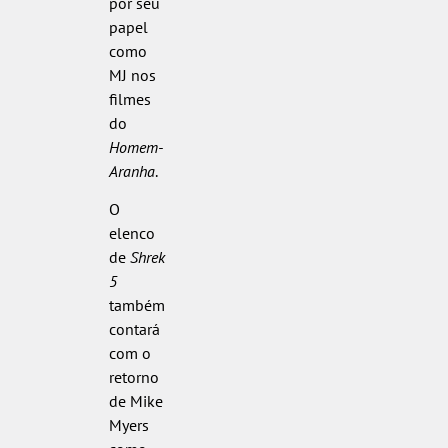
por seu
papel
como
MJ nos
filmes
do
Homem-
Aranha
.
O
elenco
de
Shrek
5
também
contará
com o
retorno
de Mike
Myers