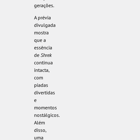
gerações.
A prévia
divulgada
mostra
que a
essência
de
Shrek
continua
intacta,
com
piadas
divertidas
e
momentos
nostálgicos.
Além
disso,
uma