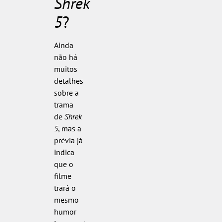
Shrek
5
?
Ainda
não há
muitos
detalhes
sobre a
trama
de
Shrek
5
, mas a
prévia já
indica
que o
filme
trará o
mesmo
humor