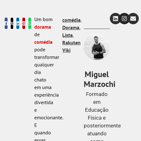
Um bom
comédia
,
dorama
Dorama
,
de
Lista
,
comédia
Rakuten
pode
Viki
transformar
qualquer
Miguel
dia
chato
Marzochi
em uma
Formado
experiência
em
divertida
Educação
e
emocionante.
Física e
E
posteriormente
quando
atuando
esses