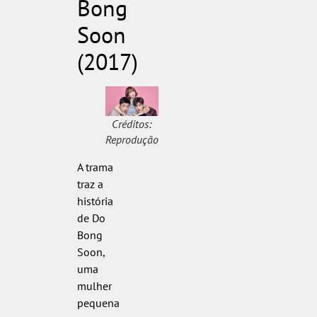
Bong
Soon
(2017)
Créditos:
Reprodução
A trama
traz a
história
de Do
Bong
Soon,
uma
mulher
pequena