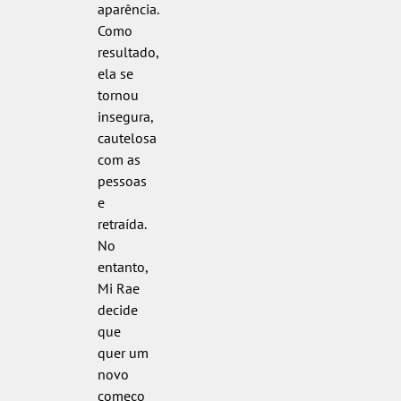
aparência.
Como
resultado,
ela se
tornou
insegura,
cautelosa
com as
pessoas
e
retraída.
No
entanto,
Mi Rae
decide
que
quer um
novo
começo