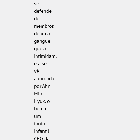
se
defende
de
membros
de uma
gangue
que a
intimidam,
ela se
vê
abordada
por Ahn
Min
Hyuk, o
belo e
um
tanto
infantil
CEO da