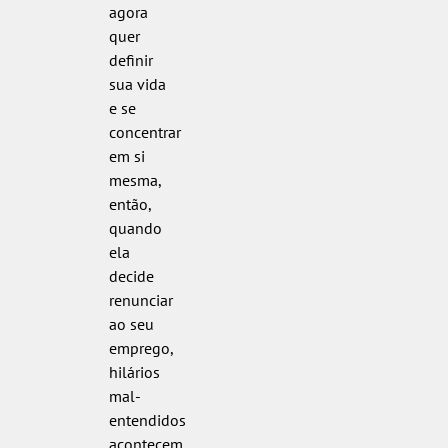
agora
quer
definir
sua vida
e se
concentrar
em si
mesma,
então,
quando
ela
decide
renunciar
ao seu
emprego,
hilários
mal-
entendidos
acontecem.