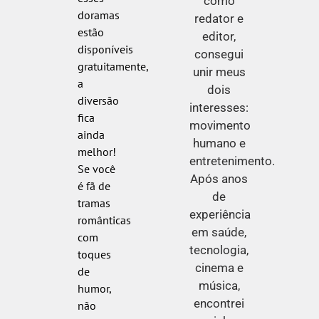
como
doramas
redator e
estão
editor,
disponíveis
consegui
gratuitamente,
unir meus
a
dois
diversão
interesses:
fica
movimento
ainda
humano e
melhor!
entretenimento.
Se você
Após anos
é fã de
de
tramas
experiência
românticas
em saúde,
com
tecnologia,
toques
cinema e
de
música,
humor,
encontrei
não