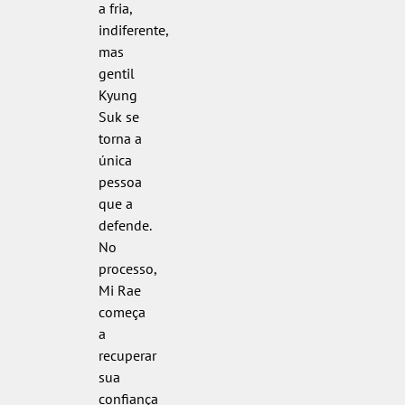
a fria,
indiferente,
mas
gentil
Kyung
Suk se
torna a
única
pessoa
que a
defende.
No
processo,
Mi Rae
começa
a
recuperar
sua
confiança