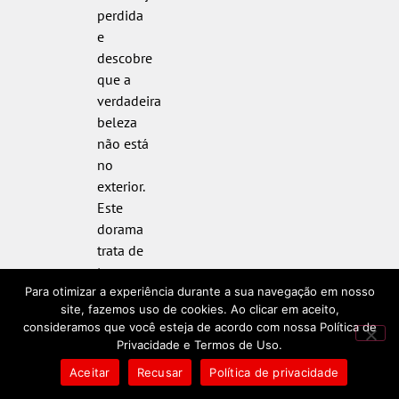
perdida
e
descobre
que a
verdadeira
beleza
não está
no
exterior.
Este
dorama
trata de
temas
profundos
Para otimizar a experiência durante a sua navegação em nosso
site, fazemos uso de cookies. Ao clicar em aceito,
como
consideramos que você esteja de acordo com nossa Política de
autoaceitação
Privacidade e Termos de Uso.
e a
Aceitar
Recusar
Política de privacidade
importância