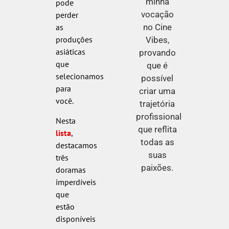
minha
pode
vocação
perder
no Cine
as
produções
Vibes,
asiáticas
provando
que
que é
selecionamos
possível
para
criar uma
você.
trajetória
profissional
Nesta
que reflita
lista
,
todas as
destacamos
suas
três
paixões.
doramas
imperdíveis
que
estão
disponíveis