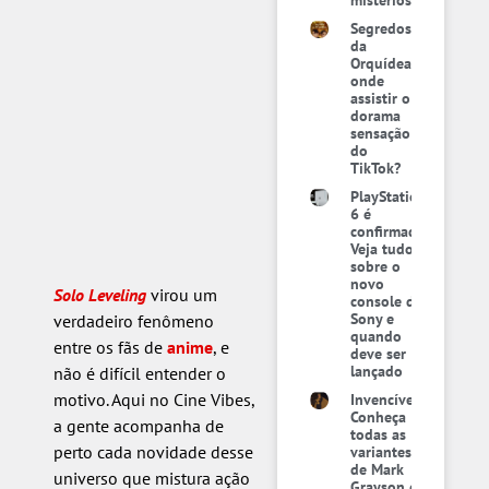
mistérios
Segredos
da
Orquídea:
onde
assistir o
dorama
sensação
do
TikTok?
PlayStation
6 é
confirmado:
Veja tudo
sobre o
novo
Solo Leveling
virou um
console da
Sony e
verdadeiro fenômeno
quando
entre os fãs de
anime
, e
deve ser
lançado
não é difícil entender o
motivo. Aqui no Cine Vibes,
Invencível:
Conheça
a gente acompanha de
todas as
perto cada novidade desse
variantes
de Mark
universo que mistura ação
Grayson e