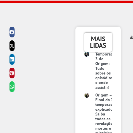
a
MAIS
LIDAS
Temporada
3 de
Origem:
Tudo
sobre os
episódios
e onde
assistir!
Origem –
Final da 3ª
temporada
explicado:
Saiba
todas as
revelações,
mortes e