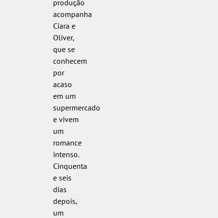
produção
acompanha
Ciara e
Oliver,
que se
conhecem
por
acaso
em um
supermercado
e vivem
um
romance
intenso.
Cinquenta
e seis
dias
depois,
um