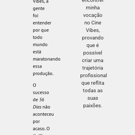
encontrei
Vibes, a
minha
gente
vocação
foi
no Cine
entender
por que
Vibes,
todo
provando
mundo
que é
está
possível
maratonando
criar uma
essa
trajetória
produção.
profissional
que reflita
O
todas as
sucesso
suas
de
56
paixões.
Dias
não
aconteceu
por
acaso. O