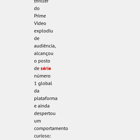
thriller
do
Prime
Video
explodiu
de
audiência,
alcançou
o posto
de
série
número
1 global
da
plataforma
e ainda
despertou
um
comportamento
curioso: