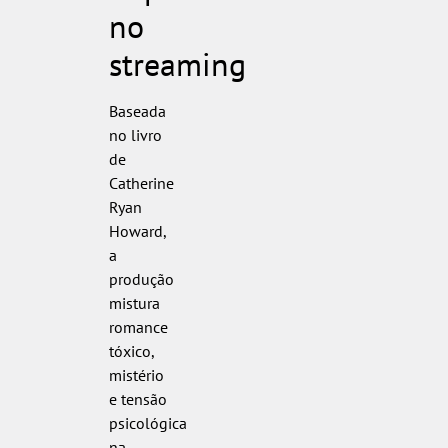
no
streaming
Baseada
no livro
de
Catherine
Ryan
Howard,
a
produção
mistura
romance
tóxico,
mistério
e tensão
psicológica
na