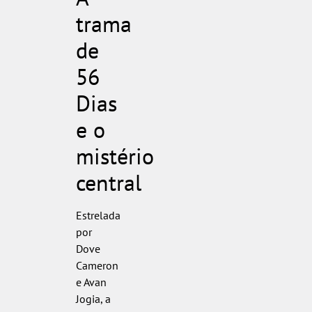
trama
de
56
Dias
e o
mistério
central
Estrelada
por
Dove
Cameron
e Avan
Jogia, a