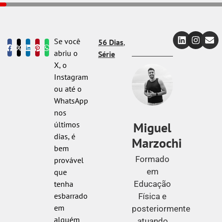
Se você
56 Dias
,
abriu o
Série
X, o
Instagram
ou até o
WhatsApp
nos
Miguel
últimos
dias, é
Marzochi
bem
Formado
provável
em
que
Educação
tenha
esbarrado
Física e
em
posteriormente
alguém
atuando