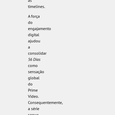
as
timelines.
A força
do
engajamento
digital
ajudou
a
consolidar
56 Dias
como
sensação
global
do
Prime
Video.
Consequentemente,
a série
segue