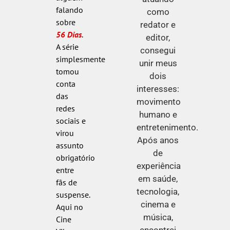
falando
como
sobre
redator e
56 Dias
.
editor,
A série
consegui
simplesmente
unir meus
tomou
dois
conta
interesses:
das
movimento
redes
humano e
sociais e
entretenimento.
virou
Após anos
assunto
de
obrigatório
experiência
entre
em saúde,
fãs de
tecnologia,
suspense.
cinema e
Aqui no
música,
Cine