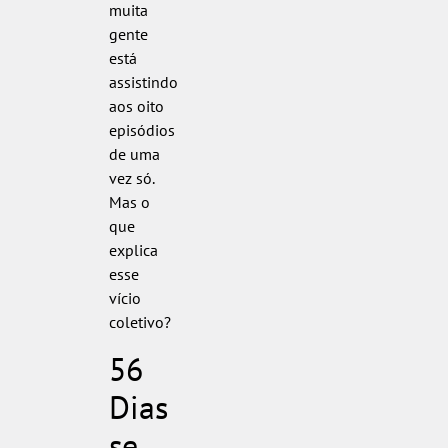
muita
gente
está
assistindo
aos oito
episódios
de uma
vez só.
Mas o
que
explica
esse
vício
coletivo?
56
Dias
se