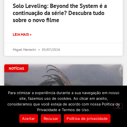
Solo Leveling: Beyond the System é a
continuação da série? Descubra tudo
sobre o novo filme
LEIA MAIS »
Miguel Marzochi
05/07/2026
NOTÍCIAS
Para otimizar a experiência durante a sua navegação em nosso
site, fazemos uso de cookies. Ao clicar em aceito,
consideramos que você esteja de acordo com nossa Política de
Privacidade e Termos de Uso.
Aceitar
Recusar
Política de privacidade