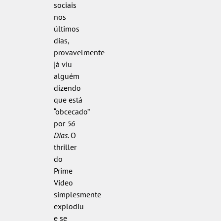
sociais
nos
últimos
dias,
provavelmente
já viu
alguém
dizendo
que está
“obcecado”
por
56
Dias
. O
thriller
do
Prime
Video
simplesmente
explodiu
e se