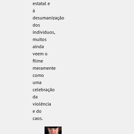
estatal e
à
desumanização
dos
indivíduos,
muitos
ainda
veem o
filme
meramente
como
uma
celebração
da
violência
e do
caos.