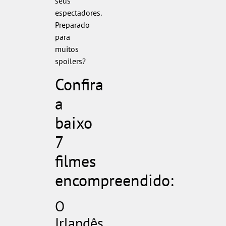
seus
espectadores.
Preparado
para
muitos
spoilers?
Confira
a
baixo
7
filmes
encompreendido:
O
Irlandês