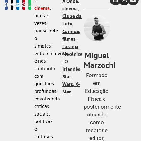
O
A Onda
,
cinema
,
cinema
,
muitas
Clube da
vezes,
Luta
,
transcende
Coringa
,
o
filmes
,
simples
Laranja
Miguel
entretenimento
Mecânica
e nos
,
O
Marzochi
confronta
Irlandês
,
Formado
com
Star
em
questões
Wars
,
X-
Educação
profundas,
Men
envolvendo
Física e
críticas
posteriormente
sociais,
atuando
políticas
como
e
redator e
culturais.
editor,