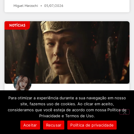
Miguel Marzochi
05/07/2026
NOTÍCIAS
House of the Dragon: 3ª temporada
Para otimizar a experiência durante a sua navegação em nosso
site, fazemos uso de cookies. Ao clicar em aceito,
quebra uma tradição de Game of
consideramos que você esteja de acordo com nossa Política de
Thrones
Privacidade e Termos de Uso.
Aceitar
Recusar
Política de privacidade
LEIA MAIS »