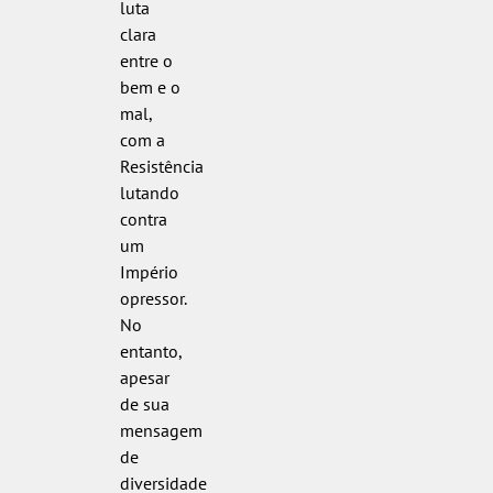
luta
clara
entre o
bem e o
mal,
com a
Resistência
lutando
contra
um
Império
opressor.
No
entanto,
apesar
de sua
mensagem
de
diversidade