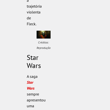
a
trajetória
violenta
de
Fleck.
Créditos:
Reprodução
Star
Wars
A saga
Star
Wars
sempre
apresentou
uma