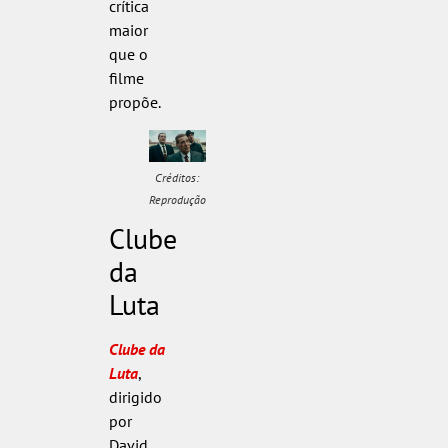
crítica
maior
que o
filme
propõe.
Créditos:
Reprodução
Clube
da
Luta
Clube da
Luta
,
dirigido
por
David