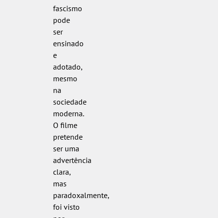
fascismo
pode
ser
ensinado
e
adotado,
mesmo
na
sociedade
moderna.
O filme
pretende
ser uma
advertência
clara,
mas
paradoxalmente,
foi visto