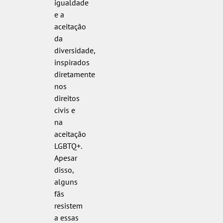
igualdade
e a
aceitação
da
diversidade,
inspirados
diretamente
nos
direitos
civis e
na
aceitação
LGBTQ+.
Apesar
disso,
alguns
fãs
resistem
a essas