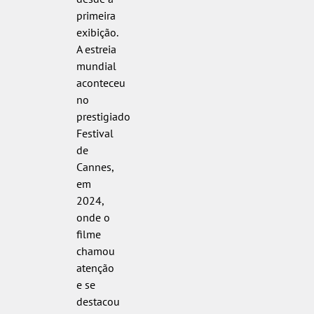
primeira
exibição.
A estreia
mundial
aconteceu
no
prestigiado
Festival
de
Cannes,
em
2024,
onde o
filme
chamou
atenção
e se
destacou