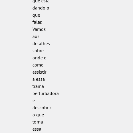
que está
dando o
que
falar.
Vamos
aos
detalhes
sobre
onde e
como
assistir
a essa
trama
perturbadora
e
descobrir
o que
torna
essa