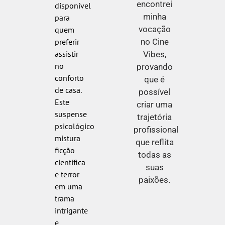
encontrei
disponível
minha
para
vocação
quem
no Cine
preferir
assistir
Vibes,
no
provando
conforto
que é
de casa.
possível
Este
criar uma
suspense
trajetória
psicológico
profissional
mistura
que reflita
ficção
todas as
científica
suas
e terror
paixões.
em uma
trama
intrigante
e