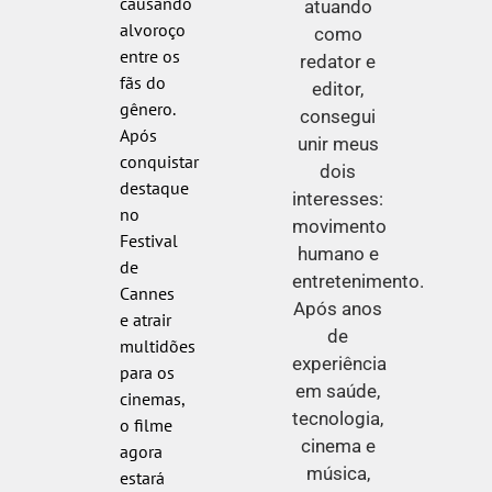
causando
atuando
alvoroço
como
entre os
redator e
fãs do
editor,
gênero.
consegui
Após
unir meus
conquistar
dois
destaque
interesses:
no
movimento
Festival
humano e
de
entretenimento.
Cannes
Após anos
e atrair
de
multidões
experiência
para os
em saúde,
cinemas,
tecnologia,
o filme
cinema e
agora
música,
estará