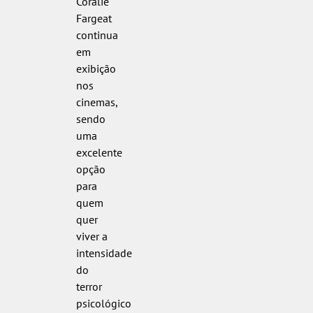
Coralie
Fargeat
continua
em
exibição
nos
cinemas,
sendo
uma
excelente
opção
para
quem
quer
viver a
intensidade
do
terror
psicológico