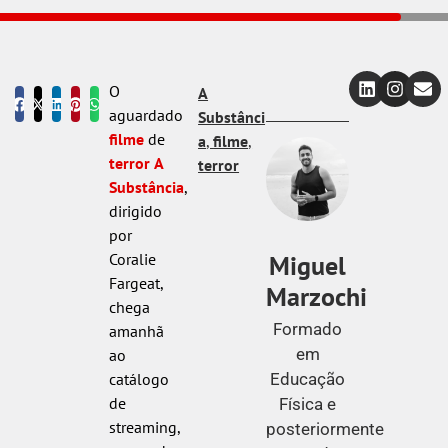
O
A
aguardado
Substânci
filme
de
a
,
filme
,
terror
A
terror
Substância
,
dirigido
por
Miguel
Coralie
Fargeat,
Marzochi
chega
Formado
amanhã
em
ao
Educação
catálogo
de
Física e
streaming,
posteriormente