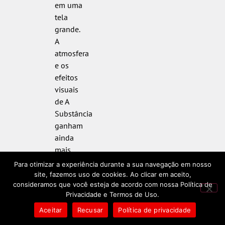
em uma
tela
grande.
A
atmosfera
e os
efeitos
visuais
de A
Substância
ganham
ainda
mais
impacto
Para otimizar a experiência durante a sua navegação em nosso
no
site, fazemos uso de cookies. Ao clicar em aceito,
consideramos que você esteja de acordo com nossa Política de
cinema,
Privacidade e Termos de Uso.
proporcionando
ao
Aceitar
Recusar
Política de privacidade
público