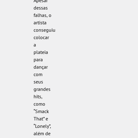
Apesar
dessas
falhas, o
artista
conseguiu
colocar
a
plateia
para
dançar
com
seus
grandes
hits,
como
“Smack
That” e
“Lonely”,
além de