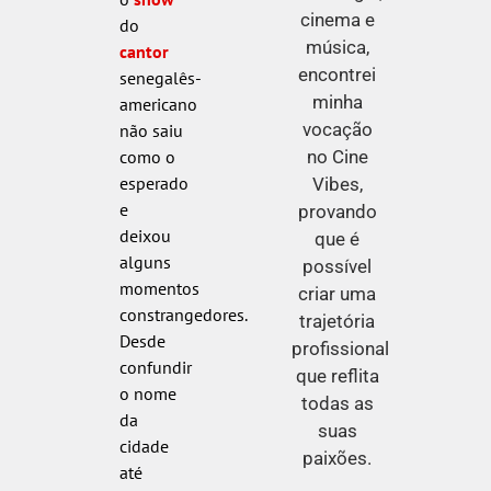
cinema e
do
música,
cantor
encontrei
senegalês-
minha
americano
vocação
não saiu
no Cine
como o
esperado
Vibes,
e
provando
deixou
que é
alguns
possível
momentos
criar uma
constrangedores.
trajetória
Desde
profissional
confundir
que reflita
o nome
todas as
da
suas
cidade
paixões.
até