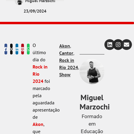
Miguel Marzochi
23/09/2024
O
Akon
,
último
Cantor
,
dia do
Rock in
Rock in
Rio 2024
,
Rio
Show
2024
foi
marcado
Miguel
pela
aguardada
Marzochi
apresentação
Formado
de
em
Akon
,
Educação
que