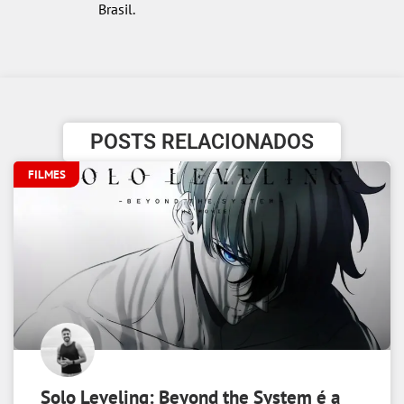
Brasil.
POSTS RELACIONADOS
FILMES
Solo Leveling: Beyond the System é a