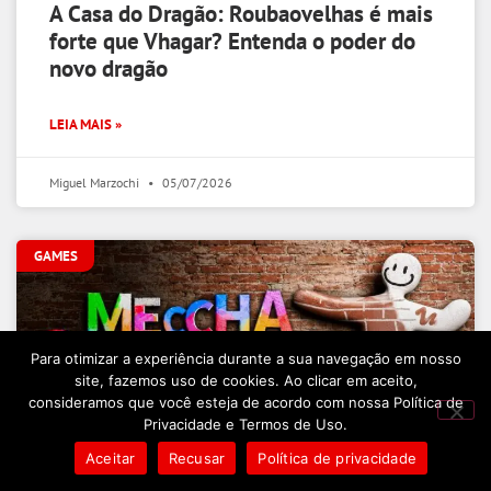
A Casa do Dragão: Roubaovelhas é mais
forte que Vhagar? Entenda o poder do
novo dragão
LEIA MAIS »
Miguel Marzochi
05/07/2026
GAMES
Para otimizar a experiência durante a sua navegação em nosso
site, fazemos uso de cookies. Ao clicar em aceito,
consideramos que você esteja de acordo com nossa Política de
Privacidade e Termos de Uso.
Aceitar
Recusar
Política de privacidade