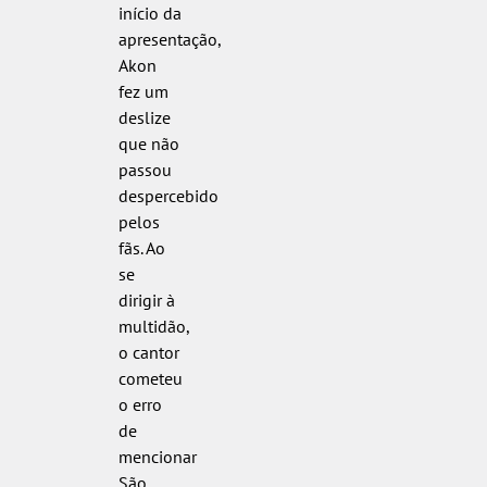
início da
apresentação,
Akon
fez um
deslize
que não
passou
despercebido
pelos
fãs. Ao
se
dirigir à
multidão,
o cantor
cometeu
o erro
de
mencionar
São