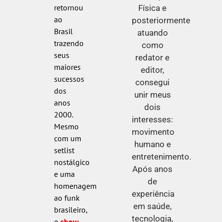
retornou
Física e
ao
posteriormente
Brasil
atuando
trazendo
como
seus
redator e
maiores
editor,
sucessos
consegui
dos
unir meus
anos
dois
2000.
interesses:
Mesmo
movimento
com um
humano e
setlist
entretenimento.
nostálgico
Após anos
e uma
de
homenagem
experiência
ao funk
em saúde,
brasileiro,
tecnologia,
o
show