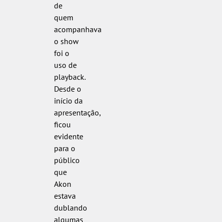
de
quem
acompanhava
o show
foi o
uso de
playback.
Desde o
início da
apresentação,
ficou
evidente
para o
público
que
Akon
estava
dublando
algumas