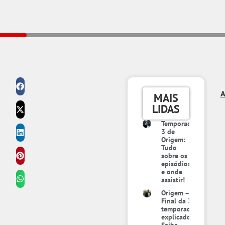
A
MAIS
LIDAS
Temporada
3 de
Origem:
Tudo
sobre os
episódios
e onde
assistir!
Origem –
Final da 3ª
temporada
explicado: