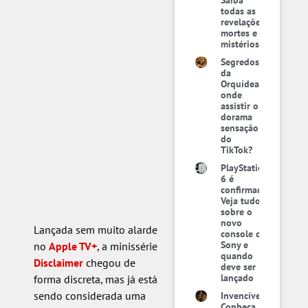
Saiba
todas as
revelações,
mortes e
mistérios
Segredos
da
Orquídea:
onde
assistir o
dorama
sensação
do
TikTok?
PlayStation
6 é
confirmado:
Veja tudo
sobre o
novo
Lançada sem muito alarde
console da
Sony e
no
Apple TV+
, a minissérie
quando
Disclaimer
chegou de
deve ser
lançado
forma discreta, mas já está
sendo considerada uma
Invencível:
Conheça