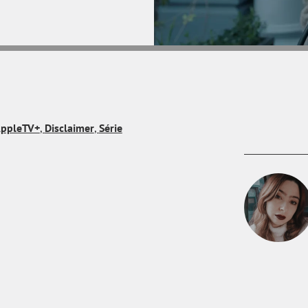
ppleTV+
,
Disclaimer
,
Série