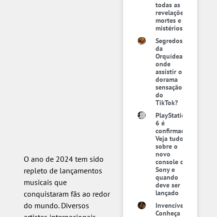
todas as
revelações,
mortes e
mistérios
Segredos
da
Orquídea:
onde
assistir o
dorama
sensação
do
TikTok?
PlayStation
6 é
confirmado:
Veja tudo
sobre o
novo
O ano de 2024 tem sido
console da
Sony e
repleto de lançamentos
quando
musicais que
deve ser
lançado
conquistaram fãs ao redor
do mundo. Diversos
Invencível:
Conheça
artistas internacionais