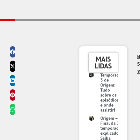
B
MAIS
S
LIDAS
Y
Temporada
3 de
Origem:
Tudo
sobre os
episódios
e onde
assistir!
Origem –
Final da 3ª
temporada
explicado:
Saiba