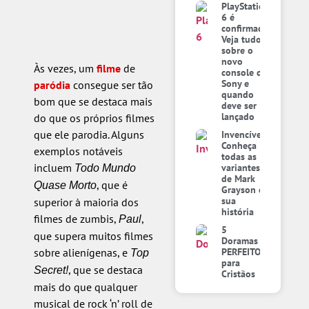
PlayStation
6 é
confirmado:
Veja tudo
sobre o
novo
Às vezes, um
filme
de
console da
Sony e
paródia
consegue ser tão
quando
bom que se destaca mais
deve ser
lançado
do que os próprios filmes
que ele parodia. Alguns
Invencível:
Conheça
exemplos notáveis
todas as
incluem
variantes
Todo Mundo
de Mark
, que é
Quase Morto
Grayson e
sua
superior à maioria dos
história
filmes de zumbis,
,
Paul
5
que supera muitos filmes
Doramas
sobre alienígenas, e
PERFEITOS
Top
para
, que se destaca
Secret!
Cristãos
mais do que qualquer
musical de rock ‘n’ roll de