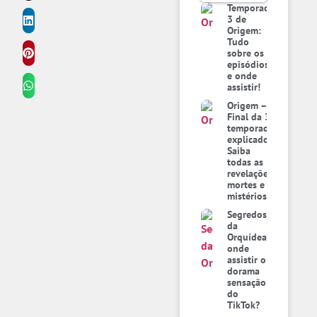
Temporada
3 de
Origem:
Tudo
sobre os
episódios
e onde
assistir!
Origem –
Final da 3ª
temporada
explicado:
Saiba
todas as
revelações,
mortes e
mistérios
Segredos
da
Orquídea:
onde
assistir o
dorama
sensação
do
TikTok?