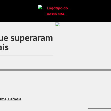
que superaram
ais
ilme
,
Paródia