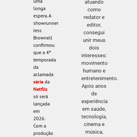
uma
atuando
longa
como
espera. A
redator e
showrunner
editor,
Jess
consegui
Brownell
unir meus
confirmou
dois
que a 4ª
interesses:
temporada
movimento
da
humano e
aclamada
entretenimento.
série
da
Após anos
Netflix
de
só será
experiência
lançada
em saúde,
em
tecnologia,
2026.
cinema e
Com a
música,
produção