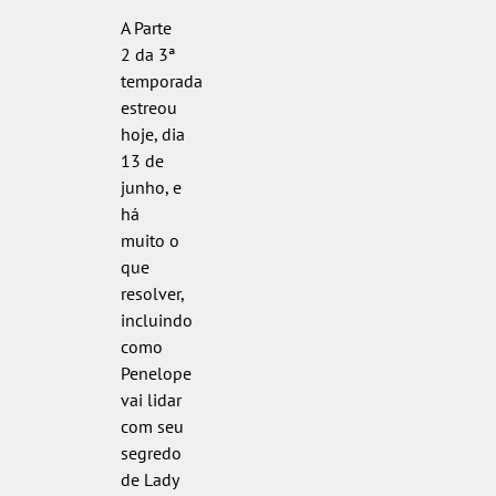
A Parte
2 da 3ª
temporada
estreou
hoje, dia
13 de
junho, e
há
muito o
que
resolver,
incluindo
como
Penelope
vai lidar
com seu
segredo
de Lady