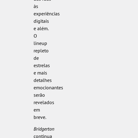
às
experiências
digitais
e além.
O
lineup
repleto
de
estrelas
e mais
detalhes
emocionantes
serão
revelados
em
breve.
Bridgerton
continua