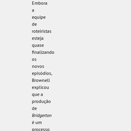
Embora
a
equipe
de
roteiristas
esteja
quase
finalizando
os
novos
episódios,
Brownell
explicou
que a
produção
de
Bridgerton
é um
processo