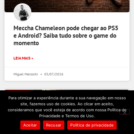
Meccha Chameleon pode chegar ao PS5
e Android? Saiba tudo sobre o game do
momento
LEIA MAIS »
Miguel Marzochi
05/07/2026
NOTÍCIAS
Para otimizar a experiência durante a sua navegação em nosso
site, fazemos uso de cookies. Ao clicar em aceito,
consideramos que você esteja de acordo com nossa Política de
Privacidade e Termos de Uso.
Aceitar
Recusar
Política de privacidade