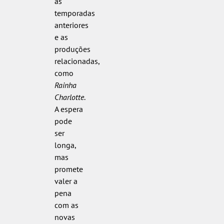
as
temporadas
anteriores
e as
produções
relacionadas,
como
Rainha
Charlotte
.
A espera
pode
ser
longa,
mas
promete
valer a
pena
com as
novas