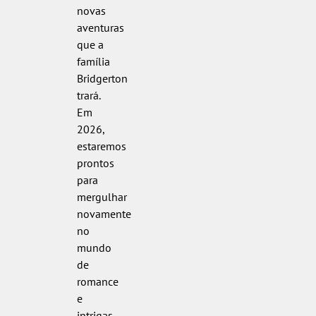
novas
aventuras
que a
família
Bridgerton
trará.
Em
2026,
estaremos
prontos
para
mergulhar
novamente
no
mundo
de
romance
e
intrigas