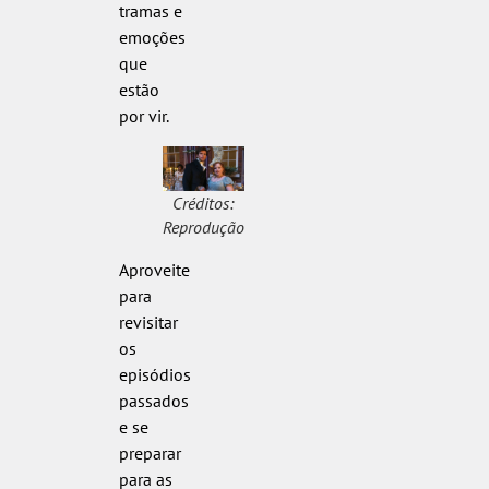
tramas e
emoções
que
estão
por vir.
Créditos:
Reprodução
Aproveite
para
revisitar
os
episódios
passados
e se
preparar
para as