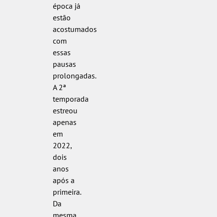
época já
estão
acostumados
com
essas
pausas
prolongadas.
A 2ª
temporada
estreou
apenas
em
2022,
dois
anos
após a
primeira.
Da
mesma