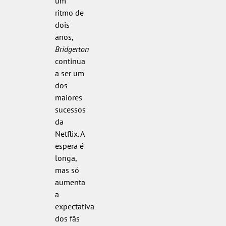
um
ritmo de
dois
anos,
Bridgerton
continua
a ser um
dos
maiores
sucessos
da
Netflix. A
espera é
longa,
mas só
aumenta
a
expectativa
dos fãs