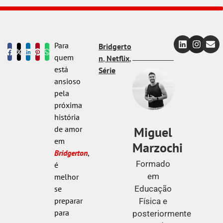
Para
Bridgerto
quem
n
,
Netflix
,
está
Série
ansioso
pela
próxima
história
Miguel
de amor
em
Marzochi
Bridgerton
,
Formado
é
em
melhor
Educação
se
preparar
Física e
para
posteriormente