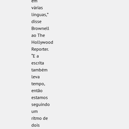
em
várias
línguas,”
disse
Brownell
ao The
Hollywood
Reporter.
“E a
escrita
também
leva
tempo,
então
estamos
seguindo
um
ritmo de
dois