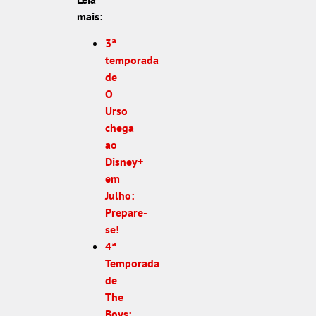
mais:
3ª
temporada
de
O
Urso
chega
ao
Disney+
em
Julho:
Prepare-
se!
4ª
Temporada
de
The
Boys: