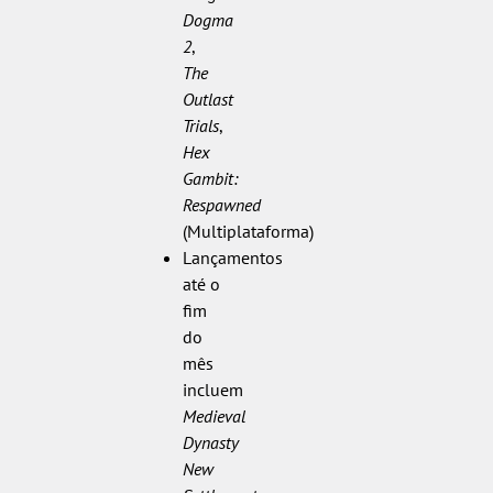
Dogma
2
,
The
Outlast
Trials
,
Hex
Gambit:
Respawned
(Multiplataforma)
Lançamentos
até o
fim
do
mês
incluem
Medieval
Dynasty
New