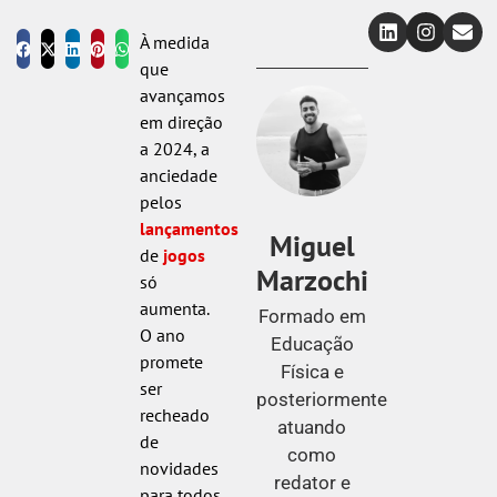
À medida
que
avançamos
em direção
a 2024, a
anciedade
pelos
lançamentos
Miguel
de
jogos
Marzochi
só
aumenta.
Formado em
O ano
Educação
promete
Física e
ser
posteriormente
recheado
atuando
de
como
novidades
redator e
para todos