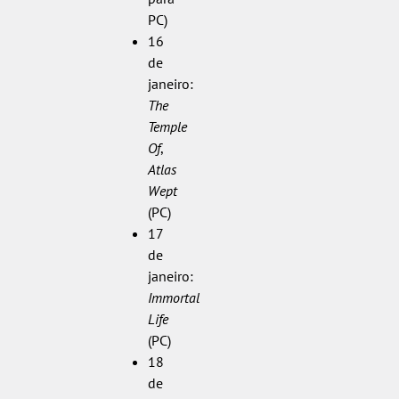
PC)
16
de
janeiro:
The
Temple
Of
,
Atlas
Wept
(PC)
17
de
janeiro:
Immortal
Life
(PC)
18
de