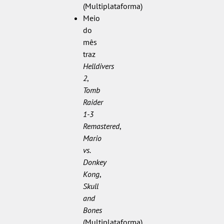
(Multiplataforma)
Meio
do
mês
traz
Helldivers
2
,
Tomb
Raider
1-3
Remastered
,
Mario
vs.
Donkey
Kong
,
Skull
and
Bones
(Multiplataforma)