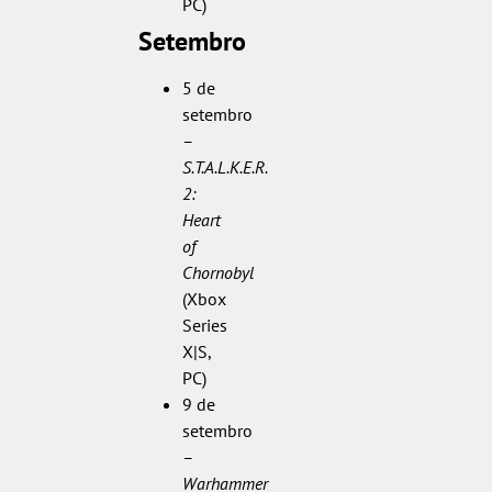
PC)
Setembro
5 de
setembro
–
S.T.A.L.K.E.R.
2:
Heart
of
Chornobyl
(Xbox
Series
X|S,
PC)
9 de
setembro
–
Warhammer