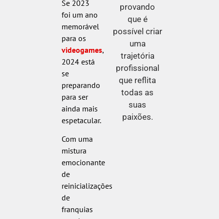
Se 2023
provando
foi um ano
que é
memorável
possível criar
para os
uma
videogames
,
trajetória
2024 está
profissional
se
que reflita
preparando
todas as
para ser
suas
ainda mais
paixões.
espetacular.
Com uma
mistura
emocionante
de
reinicializações
de
franquias