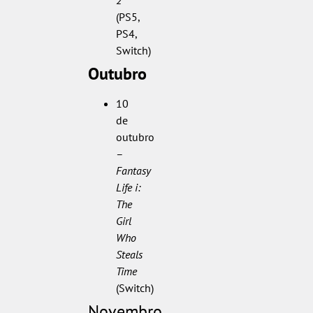
(PS5,
PS4,
Switch)
Outubro
10
de
outubro
–
Fantasy
Life i:
The
Girl
Who
Steals
Time
(Switch)
Novembro