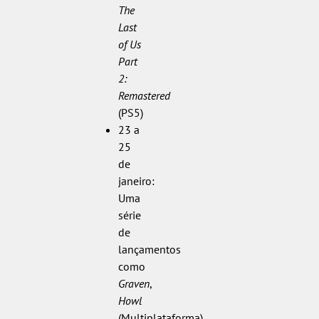
The
Last
of Us
Part
2:
Remastered
(PS5)
23 a
25
de
janeiro:
Uma
série
de
lançamentos
como
Graven
,
Howl
(Multiplataforma),