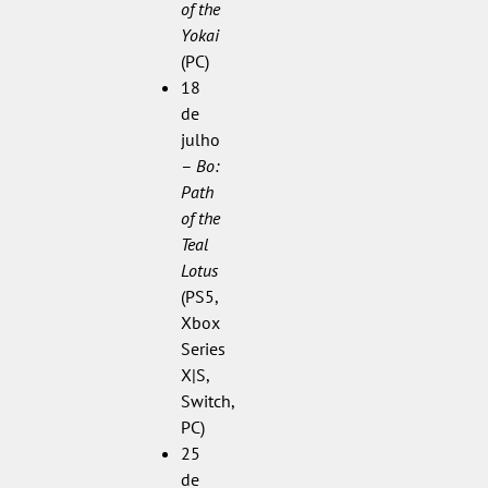
of the
Yokai
(PC)
18
de
julho
–
Bo:
Path
of the
Teal
Lotus
(PS5,
Xbox
Series
X|S,
Switch,
PC)
25
de