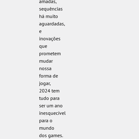
amadas,
sequências
há muito
aguardadas,
e
inovações
que
prometem
mudar
nossa
forma de
jogar,
2024 tem
tudo para
ser um ano
inesquecível
para o
mundo
dos games.