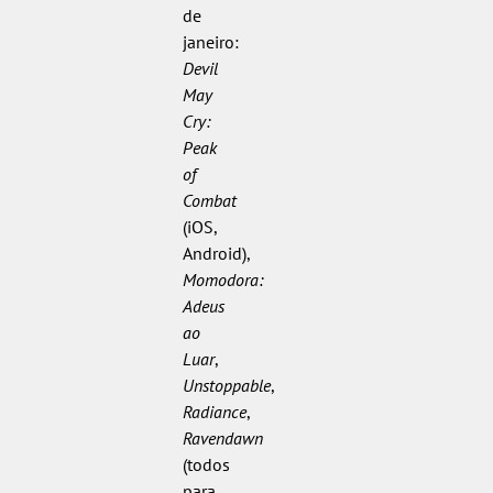
de
janeiro:
Devil
May
Cry:
Peak
of
Combat
(iOS,
Android),
Momodora:
Adeus
ao
Luar
,
Unstoppable
,
Radiance
,
Ravendawn
(todos
para