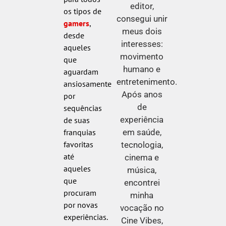
editor,
os tipos de
consegui unir
gamers
,
meus dois
desde
interesses:
aqueles
movimento
que
humano e
aguardam
entretenimento.
ansiosamente
Após anos
por
de
sequências
experiência
de suas
franquias
em saúde,
favoritas
tecnologia,
até
cinema e
aqueles
música,
que
encontrei
procuram
minha
por novas
vocação no
experiências.
Cine Vibes,