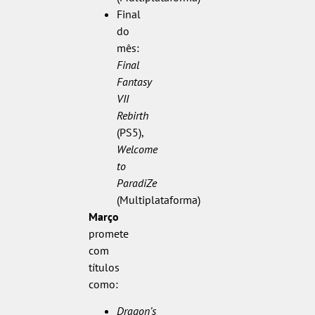
Final
do
mês:
Final
Fantasy
VII
Rebirth
(PS5),
Welcome
to
ParadiZe
(Multiplataforma)
Março
promete
com
títulos
como:
Dragon’s