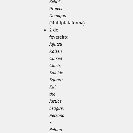
Relink
,
Project
Demigod
(Multiplataforma)
2 de
fevereiro:
Jujutsu
Kaisen
Cursed
Clash
,
Suicide
Squad:
Kill
the
Justice
League
,
Persona
3
Reload