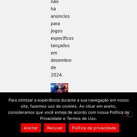
não
há
anúncios
para
jogos
específicos
lançados
em
dezembro
de
2024.
Créditos:
Para otimizar a experiência durante a sua navegação em nosso
Reprodução
site, fazemos uso de cookies. Ao clicar em aceito,
consideramos que você esteja de acordo com nossa Política de
Esta lista é
Privacidade e Termos de Uso.
apenas um
Aceitar
Recusar
Política de privacidade
vislumbre
dos