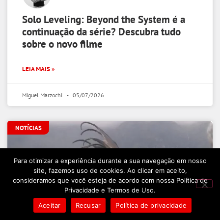
Solo Leveling: Beyond the System é a
continuação da série? Descubra tudo
sobre o novo filme
LEIA MAIS »
Miguel Marzochi
05/07/2026
NOTÍCIAS
Para otimizar a experiência durante a sua navegação em nosso
site, fazemos uso de cookies. Ao clicar em aceito,
consideramos que você esteja de acordo com nossa Política de
Privacidade e Termos de Uso.
Aceitar
Recusar
Política de privacidade