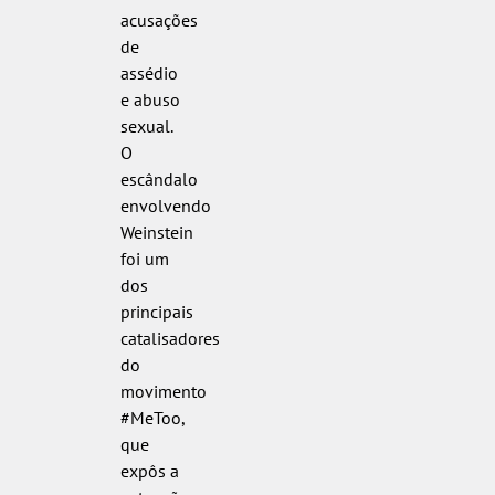
acusações
de
assédio
e abuso
sexual.
O
escândalo
envolvendo
Weinstein
foi um
dos
principais
catalisadores
do
movimento
#MeToo,
que
expôs a