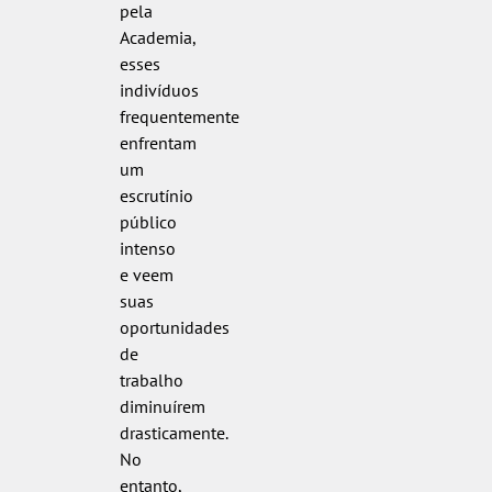
pela
Academia,
esses
indivíduos
frequentemente
enfrentam
um
escrutínio
público
intenso
e veem
suas
oportunidades
de
trabalho
diminuírem
drasticamente.
No
entanto,