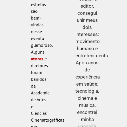
estrelas
editor,
são
consegui
bem-
unir meus
vindas
dois
nesse
interesses:
evento
movimento
glamoroso.
humano e
Alguns
entretenimento.
atores
e
Após anos
diretores
de
foram
experiência
banidos
em saúde,
da
tecnologia,
Academia
cinema e
de Artes
música,
e
encontrei
Ciências
minha
Cinematográficas
vocação
por