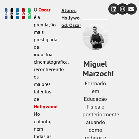
O
Oscar
Atores
,
é a
Hollywo
premiação
od
,
Oscar
mais
prestigiada
da
indústria
Miguel
cinematográfica,
reconhecendo
Marzochi
os
Formado
maiores
em
talentos
Educação
de
Hollywood
.
Física e
No
posteriormente
entanto,
atuando
nem
como
todas as
redator e