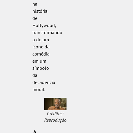
na
história
de
Hollywood,
transformando-
o de um
ícone da
comédia
em um
símbolo
da
decadência
moral.
Créditos:
Reprodução
A