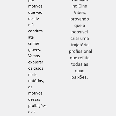
no Cine
motivos
que vão
Vibes,
desde
provando
má
que é
conduta
possível
até
criar uma
crimes
trajetória
graves.
profissional
Vamos
que reflita
explorar
todas as
os casos
suas
mais
paixões.
notórios,
os
motivos
dessas
proibições
e as