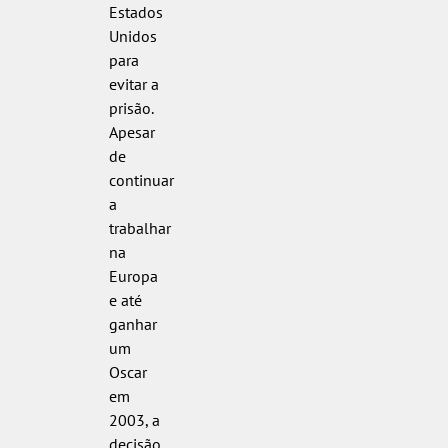
Estados
Unidos
para
evitar a
prisão.
Apesar
de
continuar
a
trabalhar
na
Europa
e até
ganhar
um
Oscar
em
2003, a
decisão