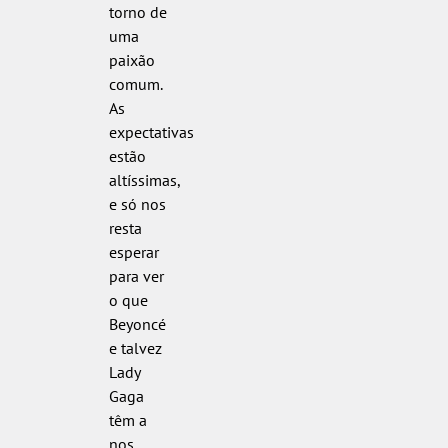
torno de
uma
paixão
comum.
As
expectativas
estão
altíssimas,
e só nos
resta
esperar
para ver
o que
Beyoncé
e talvez
Lady
Gaga
têm a
nos