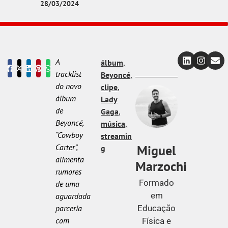
28/03/2024
A
álbum
,
tracklist
Beyoncé
,
do novo
clipe
,
álbum
Lady
de
Gaga
,
Beyoncé,
música
,
“Cowboy
streamin
Miguel
Carter”,
g
alimenta
Marzochi
rumores
Formado
de uma
em
aguardada
Educação
parceria
com
Física e