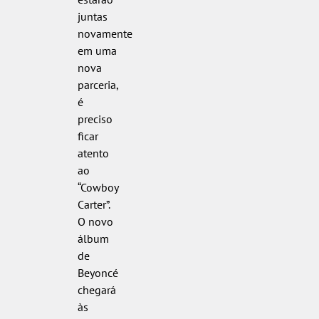
juntas
novamente
em uma
nova
parceria,
é
preciso
ficar
atento
ao
“Cowboy
Carter”.
O novo
álbum
de
Beyoncé
chegará
às