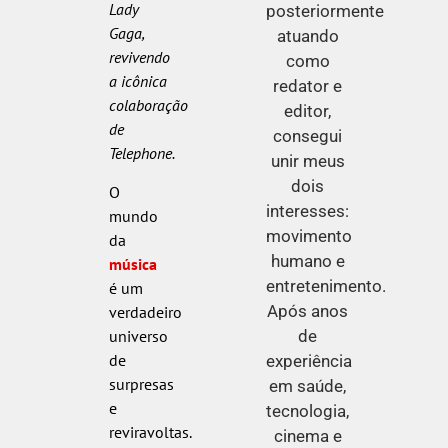
Lady
posteriormente
Gaga,
atuando
revivendo
como
a icônica
redator e
colaboração
editor,
de
consegui
Telephone.
unir meus
dois
O
interesses:
mundo
movimento
da
humano e
música
entretenimento.
é um
Após anos
verdadeiro
universo
de
de
experiência
surpresas
em saúde,
e
tecnologia,
reviravoltas.
cinema e