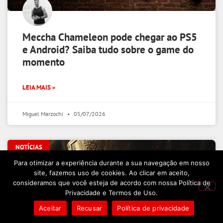
Meccha Chameleon pode chegar ao PS5
e Android? Saiba tudo sobre o game do
momento
LEIA MAIS »
Miguel Marzochi
05/07/2026
NOTÍCIAS
Para otimizar a experiência durante a sua navegação em nosso
site, fazemos uso de cookies. Ao clicar em aceito,
consideramos que você esteja de acordo com nossa Política de
Privacidade e Termos de Uso.
Aceitar
Recusar
Política de privacidade