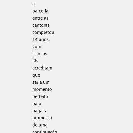
a
parceria
entre as
cantoras
completou
14 anos.
Com
isso, os
fãs
acreditam
que
seria um
momento
perfeito
para
pagar a
promessa
de uma
continuação