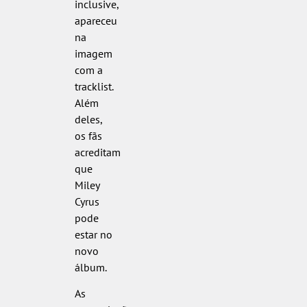
inclusive,
apareceu
na
imagem
com a
tracklist.
Além
deles,
os fãs
acreditam
que
Miley
Cyrus
pode
estar no
novo
álbum.
As