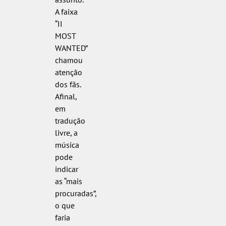
A faixa
“II
MOST
WANTED”
chamou
atenção
dos fãs.
Afinal,
em
tradução
livre, a
música
pode
indicar
as “mais
procuradas”,
o que
faria