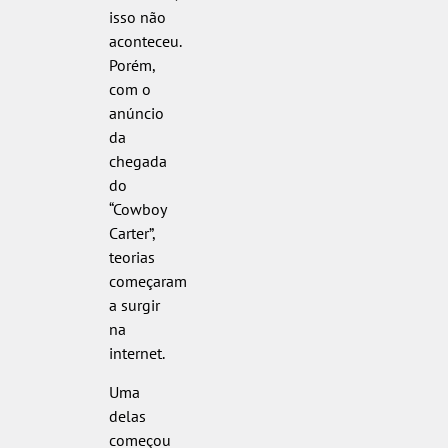
isso não
aconteceu.
Porém,
com o
anúncio
da
chegada
do
“Cowboy
Carter”,
teorias
começaram
a surgir
na
internet.
Uma
delas
começou