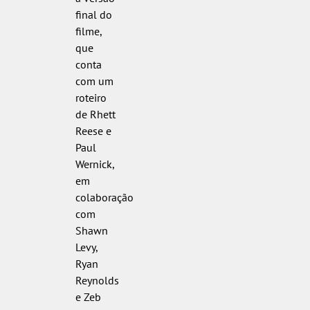
final do
filme,
que
conta
com um
roteiro
de Rhett
Reese e
Paul
Wernick,
em
colaboração
com
Shawn
Levy,
Ryan
Reynolds
e Zeb