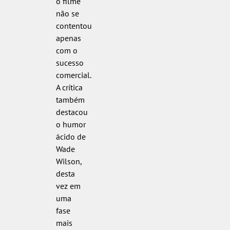
o filme
não se
contentou
apenas
com o
sucesso
comercial.
A crítica
também
destacou
o humor
ácido de
Wade
Wilson,
desta
vez em
uma
fase
mais