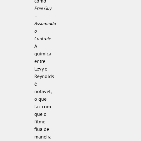
como
Free Guy
–
Assumindo
o
Controle
.
A
química
entre
Levy e
Reynolds
é
notável,
o que
faz com
que o
filme
flua de
maneira