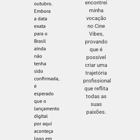
encontrei
outubro.
minha
Embora
vocação
a data
no Cine
exata
para o
Vibes,
Brasil
provando
ainda
que é
não
possível
tenha
criar uma
sido
trajetória
confirmada,
profissional
é
que reflita
esperado
todas as
que o
suas
lançamento
paixões.
digital
por aqui
aconteça
logo em