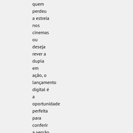
quem
perdeu
a estreia
nos
cinemas
ou
deseja
rever a
dupla
em
ação, o
lançamento
digital é
a
oportunidade
perfeita
para
conferir
a versão