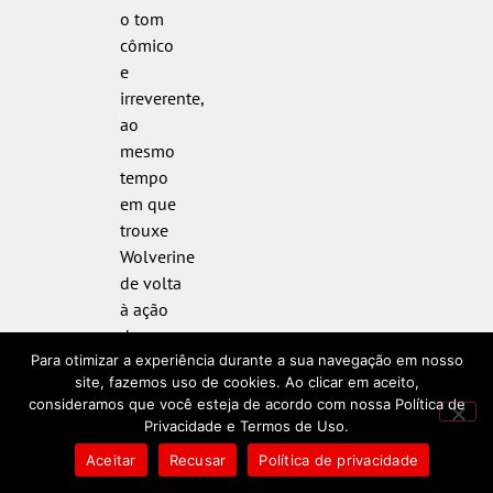
o tom
cômico
e
irreverente,
ao
mesmo
tempo
em que
trouxe
Wolverine
de volta
à ação
de uma
maneira
Para otimizar a experiência durante a sua navegação em nosso
site, fazemos uso de cookies. Ao clicar em aceito,
épica e
consideramos que você esteja de acordo com nossa Política de
nostálgica
Privacidade e Termos de Uso.
para os
Aceitar
Recusar
Política de privacidade
fãs.