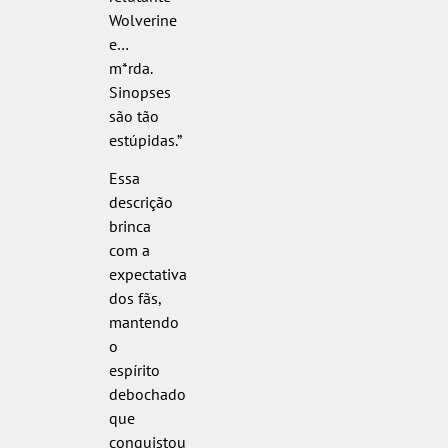
Wolverine
e…
m*rda.
Sinopses
são tão
estúpidas.”
Essa
descrição
brinca
com a
expectativa
dos fãs,
mantendo
o
espírito
debochado
que
conquistou