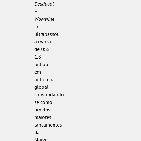
Deadpool
&
Wolverine
já
ultrapassou
a marca
de US$
1,3
bilhão
em
bilheteria
global,
consolidando-
se como
um dos
maiores
lançamentos
da
Marvel