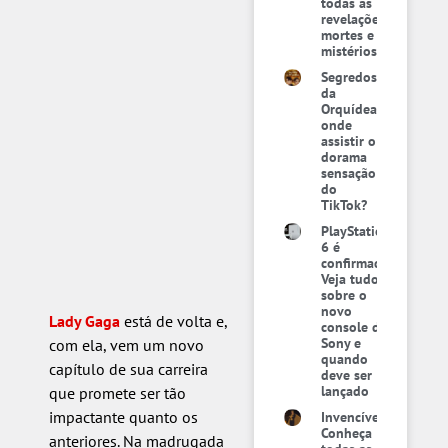
todas as
revelações,
mortes e
mistérios
Segredos
da
Orquídea:
onde
assistir o
dorama
sensação
do
TikTok?
PlayStation
6 é
confirmado:
Veja tudo
sobre o
novo
Lady Gaga
está de volta e,
console da
Sony e
com ela, vem um novo
quando
capítulo de sua carreira
deve ser
lançado
que promete ser tão
impactante quanto os
Invencível:
Conheça
anteriores. Na madrugada