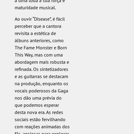
à tona toda a sua força e
maturidade musical.
Ao ouvir “Disease”, é fácil
perceber que a cantora
revisita a estética de
álbuns anteriores, como
The Fame Monster e Born
This Way, mas com uma
abordagem mais robusta e
refinada. Os sintetizadores
e as guitarras se destacam
na produção, enquanto os
vocais poderosos da Gaga
nos dão uma prévia do
que podemos esperar
desta nova era. As redes
sociais estão fervilhando
com reações animadas dos
fãs, ansiosas para explorar