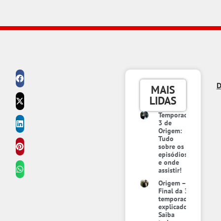
D
MAIS
LIDAS
Temporada
3 de
Origem:
Tudo
sobre os
episódios
e onde
assistir!
Origem –
Final da 3ª
temporada
explicado:
Saiba