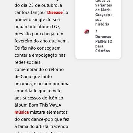
todas as
do dia 25 de outubro, a
variantes
de Mark
cantora lançou “
Disease
“, o
Grayson e
primeiro single do seu
sua
história
aguardado álbum LG7,
5
previsto para chegar em
Doramas
fevereiro do ano que vem.
PERFEITOS
para
Os fãs não conseguem
Cristãos
conter a empolgação nas
redes sociais,
comemorando o retorno
de Gaga que tanto
amamos, marcado por uma
sonoridade que remete
aos sucessos do icônico
álbum Born This Way. A
música
mistura elementos
do dark dance-pop que fez
a fama do artista, trazendo