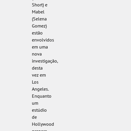
Short) e
Mabel
(Selena
Gomez)
estão
envolvidos
em uma
nova
investigação,
desta
vez em
Los
Angeles.
Enquanto
um
estúdio
de
Hollywood