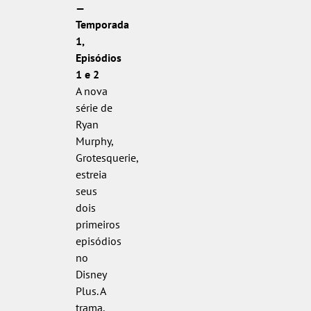
—
Temporada
1,
Episódios
1 e 2
A nova
série de
Ryan
Murphy,
Grotesquerie,
estreia
seus
dois
primeiros
episódios
no
Disney
Plus. A
trama,