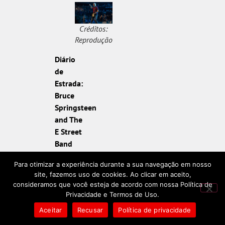
Créditos:
Reprodução
Diário
de
Estrada:
Bruce
Springsteen
and The
E Street
Band
Para
Para otimizar a experiência durante a sua navegação em nosso
fechar a
site, fazemos uso de cookies. Ao clicar em aceito,
semana,
consideramos que você esteja de acordo com nossa Política de
o Disney
Privacidade e Termos de Uso.
Plus
Aceitar
Recusar
Política de privacidade
lança