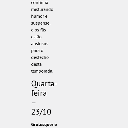
continua
misturando
humor e
suspense,
e os fãs
estão
ansiosos
para o
desfecho
desta
temporada.
Quarta-
feira
–
23/10
Grotesquerie