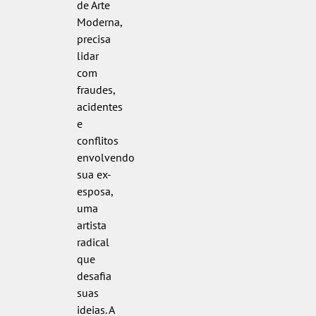
de Arte
Moderna,
precisa
lidar
com
fraudes,
acidentes
e
conflitos
envolvendo
sua ex-
esposa,
uma
artista
radical
que
desafia
suas
ideias. A