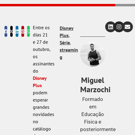
Entre os
Disney
dias 21
Plus
,
e 27 de
Série
,
outubro,
streamin
os
g
assinantes
do
Miguel
Disney
Plus
Marzochi
podem
Formado
esperar
em
grandes
Educação
novidades
no
Física e
catálogo
posteriormente