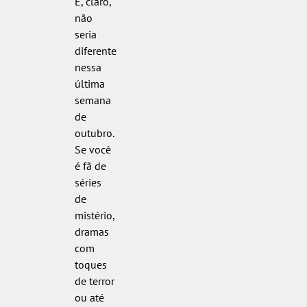
E, claro,
não
seria
diferente
nessa
última
semana
de
outubro.
Se você
é fã de
séries
de
mistério,
dramas
com
toques
de terror
ou até