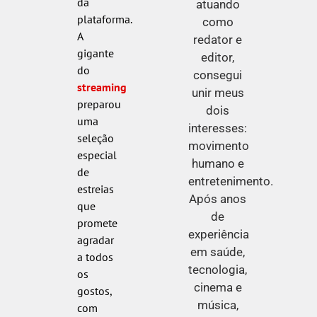
da
atuando
plataforma.
como
A
redator e
gigante
editor,
do
consegui
streaming
unir meus
preparou
dois
uma
interesses:
seleção
movimento
especial
humano e
de
entretenimento.
estreias
Após anos
que
de
promete
experiência
agradar
em saúde,
a todos
tecnologia,
os
cinema e
gostos,
música,
com