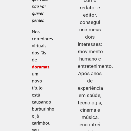
como
não vai
redator e
querer
editor,
perder.
consegui
unir meus
Nos
dois
corredores
interesses:
virtuais
movimento
dos fãs
humano e
de
entretenimento.
doramas
,
Após anos
um
novo
de
título
experiência
está
em saúde,
causando
tecnologia,
burburinho
cinema e
e já
música,
carimbou
encontrei
seu