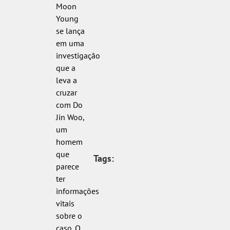
Moon
Young
se lança
em uma
investigação
que a
leva a
cruzar
com Do
Jin Woo,
um
homem
que
Tags:
parece
ter
informações
vitais
sobre o
caso. O