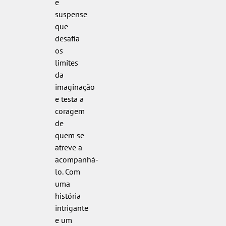
e
suspense
que
desafia
os
limites
da
imaginação
e testa a
coragem
de
quem se
atreve a
acompanhá-
lo. Com
uma
história
intrigante
e um