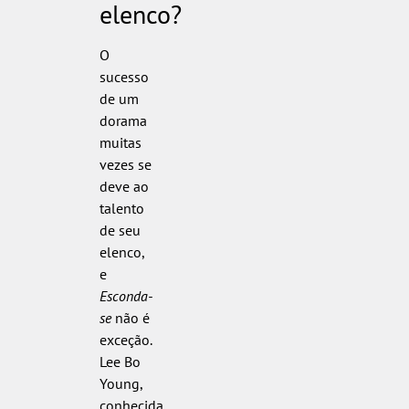
elenco?
O
sucesso
de um
dorama
muitas
vezes se
deve ao
talento
de seu
elenco,
e
Esconda-
se
não é
exceção.
Lee Bo
Young,
conhecida