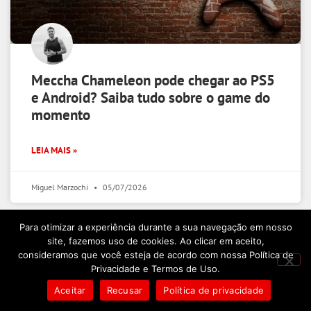
Meccha Chameleon pode chegar ao PS5
e Android? Saiba tudo sobre o game do
momento
LEIA MAIS »
Miguel Marzochi
05/07/2026
Para otimizar a experiência durante a sua navegação em nosso
NOTÍCIAS
site, fazemos uso de cookies. Ao clicar em aceito,
consideramos que você esteja de acordo com nossa Política de
Privacidade e Termos de Uso.
Aceitar
Recusar
Política de privacidade