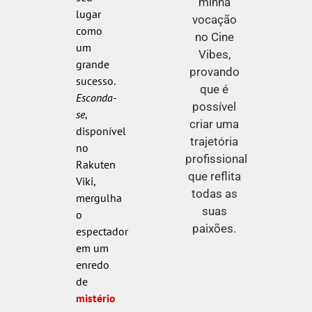
minha
lugar
vocação
como
no Cine
um
Vibes,
grande
provando
sucesso.
que é
Esconda-
possível
se
,
criar uma
disponível
trajetória
no
profissional
Rakuten
que reflita
Viki,
todas as
mergulha
suas
o
paixões.
espectador
em um
enredo
de
mistério