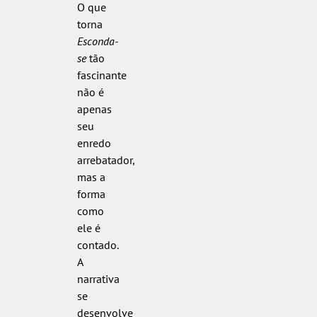
O que
torna
Esconda-
se
tão
fascinante
não é
apenas
seu
enredo
arrebatador,
mas a
forma
como
ele é
contado.
A
narrativa
se
desenvolve