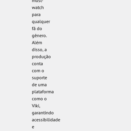
must-
watch
para
qualquer
fã do
gênero.
Além
disso, a
produção
conta
com o
suporte
de uma
plataforma
como o
Viki,
garantindo
acessibilidade
e