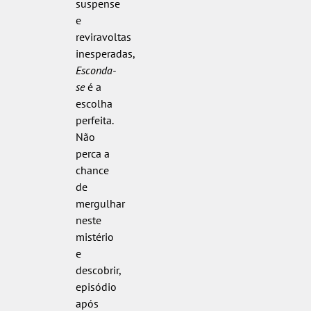
suspense
e
reviravoltas
inesperadas,
Esconda-
se
é a
escolha
perfeita.
Não
perca a
chance
de
mergulhar
neste
mistério
e
descobrir,
episódio
após