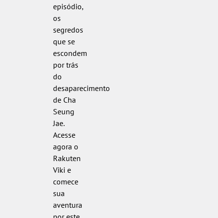
episódio,
os
segredos
que se
escondem
por trás
do
desaparecimento
de Cha
Seung
Jae.
Acesse
agora o
Rakuten
Viki e
comece
sua
aventura
por este