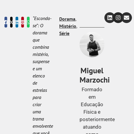
“Esconda-
Dorama
,
se”: O
Mistério
,
dorama
Série
que
combina
mistério,
suspense
Miguel
e um
elenco
Marzochi
de
Formado
estrelas
em
para
Educação
criar
uma
Física e
trama
posteriormente
envolvente
atuando
que você