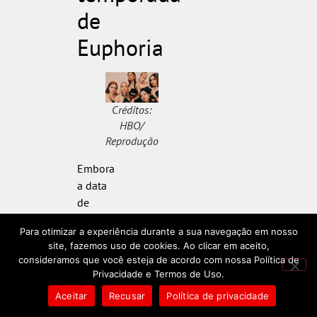
de
Euphoria
Créditos:
HBO/
Reprodução
Embora
a data
de
estreia
Para otimizar a experiência durante a sua navegação em nosso
da
site, fazemos uso de cookies. Ao clicar em aceito,
terceira
consideramos que você esteja de acordo com nossa Política de
temporada
Privacidade e Termos de Uso.
de
Aceitar
Recusar
Política de privacidade
Euphoria