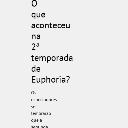
O
que
aconteceu
na
2ª
temporada
de
Euphoria?
Os
espectadores
se
lembrarão
que a
segunda