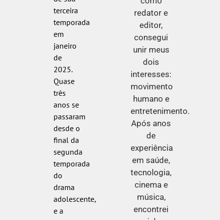
como
terceira
redator e
temporada
editor,
em
consegui
janeiro
unir meus
de
dois
2025.
interesses:
Quase
movimento
três
humano e
anos se
entretenimento.
passaram
Após anos
desde o
de
final da
experiência
segunda
em saúde,
temporada
tecnologia,
do
cinema e
drama
música,
adolescente,
encontrei
e a