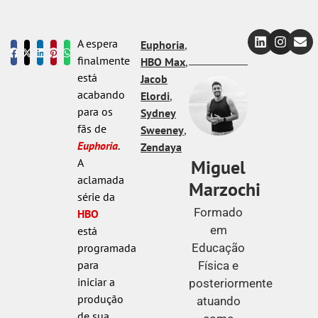
A espera
Euphoria
,
finalmente
HBO Max
,
está
Jacob
acabando
Elordi
,
para os
Sydney
fãs de
Sweeney
,
Euphoria
.
Zendaya
Miguel
A
aclamada
Marzochi
série da
Formado
HBO
em
está
Educação
programada
para
Física e
iniciar a
posteriormente
produção
atuando
de sua