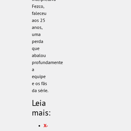
Fezco,
faleceu
aos 25
anos,
uma
perda
que
abalou
profundamente
a
equipe
e os fãs
da série.
Leia
mais:
X-