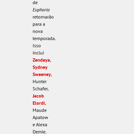
de
Euphoria
retornarão
para a
nova
temporada.
Isso
inclui
Zendaya
,
Sydney
Sweeney
,
Hunter
Schafer,
Jacob
Elordi
,
Maude
Apatow
e Alexa
Demie.