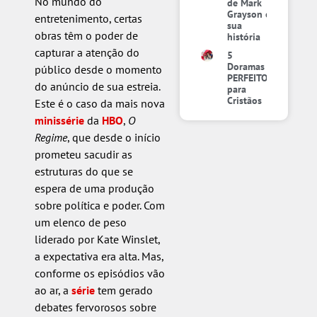
No mundo do
de Mark
Grayson e
entretenimento, certas
sua
obras têm o poder de
história
capturar a atenção do
5
Doramas
público desde o momento
PERFEITOS
do anúncio de sua estreia.
para
Cristãos
Este é o caso da mais nova
minissérie
da
HBO
,
O
Regime
, que desde o início
prometeu sacudir as
estruturas do que se
espera de uma produção
sobre política e poder. Com
um elenco de peso
liderado por Kate Winslet,
a expectativa era alta. Mas,
conforme os episódios vão
ao ar, a
série
tem gerado
debates fervorosos sobre