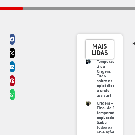
MAIS
LIDAS
Temporada
3 de
Origem:
Tudo
sobre os
episódios
e onde
assistir!
Origem –
Final da 3ª
temporada
explicado:
Saiba
todas as
revelações,