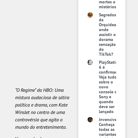
mortes e
mistérios
Segredos
da
Orquídea:
onde
assistir o
dorama
sensação
do
TikTok?
PlayStation
6 é
confirmado:
Veja tudo
sobre o
novo
“O Regime” da HBO: Uma
console da
Sony e
mistura audaciosa de sátira
quando
política e drama, com Kate
deve ser
lançado
Winslet no centro de uma
controvérsia que agita o
Invencível:
Conheça
mundo do entretenimento.
todas as
variantes