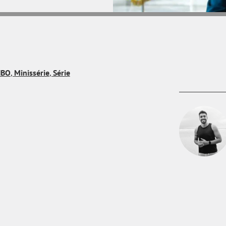
HBO
,
Minissérie
,
Série