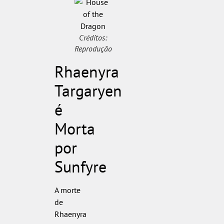
Créditos:
Reprodução
Rhaenyra
Targaryen
é
Morta
por
Sunfyre
A morte
de
Rhaenyra