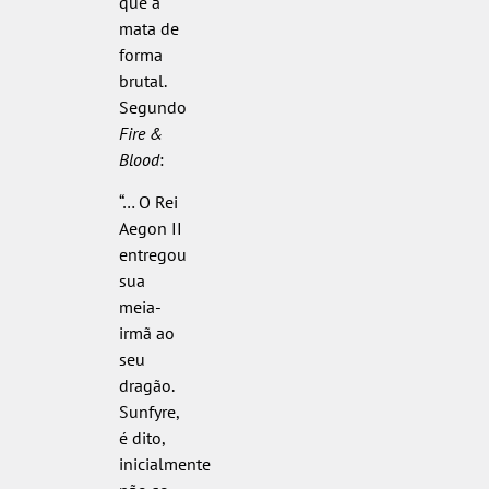
que a
mata de
forma
brutal.
Segundo
Fire &
Blood
:
“… O Rei
Aegon II
entregou
sua
meia-
irmã ao
seu
dragão.
Sunfyre,
é dito,
inicialmente