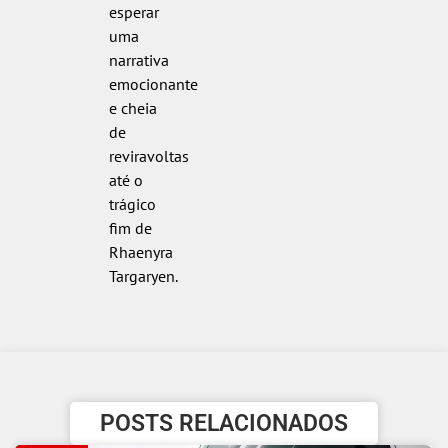
esperar
uma
narrativa
emocionante
e cheia
de
reviravoltas
até o
trágico
fim de
Rhaenyra
Targaryen.
POSTS RELACIONADOS