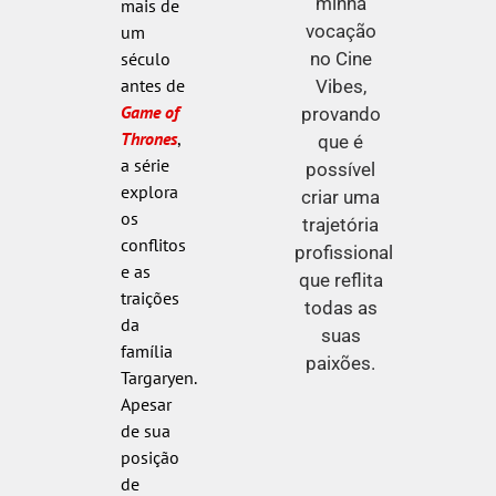
minha
mais de
vocação
um
no Cine
século
antes de
Vibes,
Game of
provando
Thrones
,
que é
a série
possível
explora
criar uma
os
trajetória
conflitos
profissional
e as
que reflita
traições
todas as
da
suas
família
paixões.
Targaryen.
Apesar
de sua
posição
de