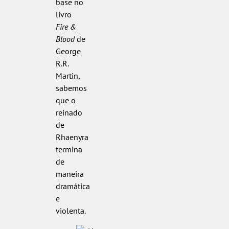
base no
livro
Fire &
Blood
de
George
R.R.
Martin,
sabemos
que o
reinado
de
Rhaenyra
termina
de
maneira
dramática
e
violenta.