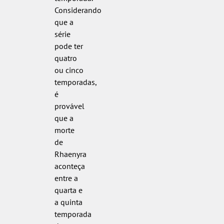
Considerando
que a
série
pode ter
quatro
ou cinco
temporadas,
é
provável
que a
morte
de
Rhaenyra
aconteça
entre a
quarta e
a quinta
temporada