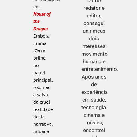
como
em
redator e
House of
editor,
the
consegui
Dragon
.
unir meus
Embora
dois
Emma
interesses:
D’Arcy
movimento
brilhe
humano e
no
entretenimento.
papel
Após anos
principal,
de
isso não
experiência
a salva
em saúde,
da cruel
tecnologia,
realidade
cinema e
desta
música,
narrativa.
encontrei
Situada