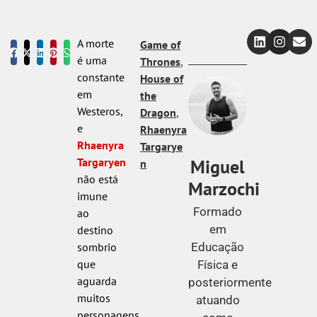
A morte
Game of
é uma
Thrones
,
constante
House of
em
the
Westeros,
Dragon
,
e
Rhaenyra
Rhaenyra
Targarye
Miguel
Targaryen
n
não está
Marzochi
imune
Formado
ao
em
destino
Educação
sombrio
que
Física e
aguarda
posteriormente
muitos
atuando
personagens