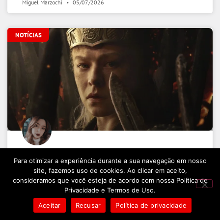
Miguel Marzochi
05/07/2026
NOTÍCIAS
House of the Dragon: 3ª temporada
Para otimizar a experiência durante a sua navegação em nosso
quebra uma tradição de Game of
site, fazemos uso de cookies. Ao clicar em aceito,
Thrones
consideramos que você esteja de acordo com nossa Política de
Privacidade e Termos de Uso.
Aceitar
Recusar
Política de privacidade
LEIA MAIS »