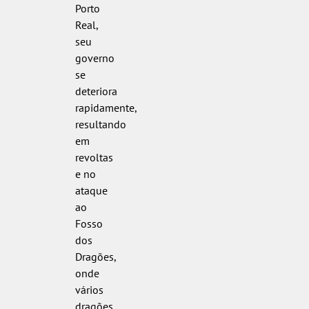
Porto
Real,
seu
governo
se
deteriora
rapidamente,
resultando
em
revoltas
e no
ataque
ao
Fosso
dos
Dragões,
onde
vários
dragões