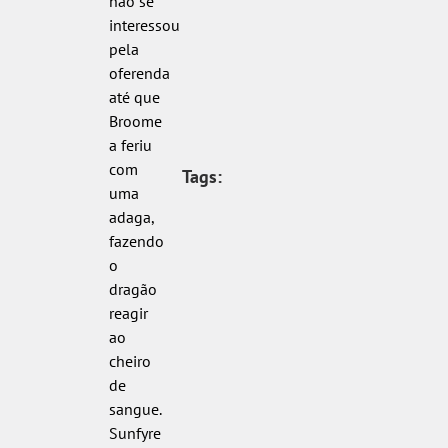
não se
interessou
pela
oferenda
até que
Broome
a feriu
com
Tags:
uma
adaga,
fazendo
o
dragão
reagir
ao
cheiro
de
sangue.
Sunfyre