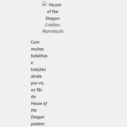
Créditos:
Reprodução
Com
muitas
batalhas
e
traições
ainda
por vir,
os fãs
de
House of
the
Dragon
podem