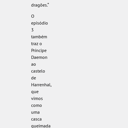
dragões.“
O
episódio
3
também
traz o
Príncipe
Daemon
ao
castelo
de
Harrenhal,
que
vimos
como
uma
casca
queimada