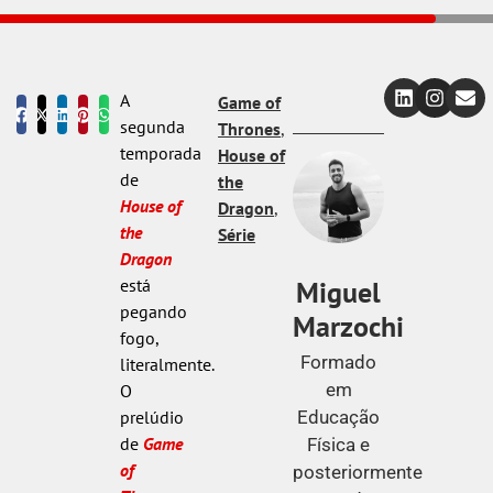
A
Game of
segunda
Thrones
,
temporada
House of
de
the
House of
Dragon
,
the
Série
Dragon
Miguel
está
pegando
Marzochi
fogo,
Formado
literalmente.
em
O
Educação
prelúdio
de
Game
Física e
of
posteriormente