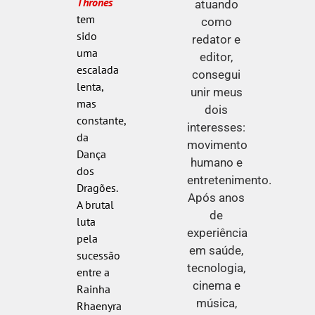
Thrones
atuando
tem
como
sido
redator e
uma
editor,
escalada
consegui
lenta,
unir meus
mas
dois
constante,
interesses:
da
movimento
Dança
humano e
dos
entretenimento.
Dragões.
Após anos
A brutal
de
luta
experiência
pela
em saúde,
sucessão
tecnologia,
entre a
cinema e
Rainha
música,
Rhaenyra