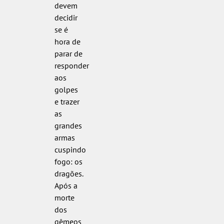
devem
decidir
se é
hora de
parar de
responder
aos
golpes
e trazer
as
grandes
armas
cuspindo
fogo: os
dragões.
Após a
morte
dos
gêmeos