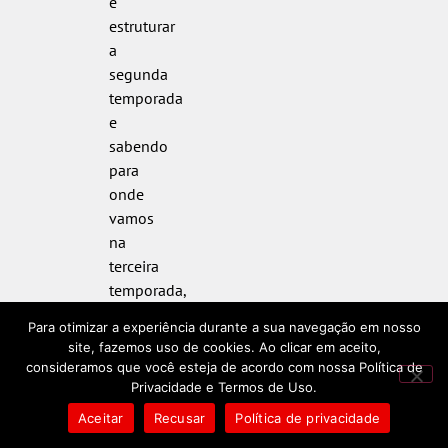
e
estruturar
a
segunda
temporada
e
sabendo
para
onde
vamos
na
terceira
temporada,
temos
Para otimizar a experiência durante a sua navegação em nosso
um bom
site, fazemos uso de cookies. Ao clicar em aceito,
plano e
consideramos que você esteja de acordo com nossa Política de
sabemos
Privacidade e Termos de Uso.
o roteiro
Aceitar
Recusar
Política de privacidade
e como