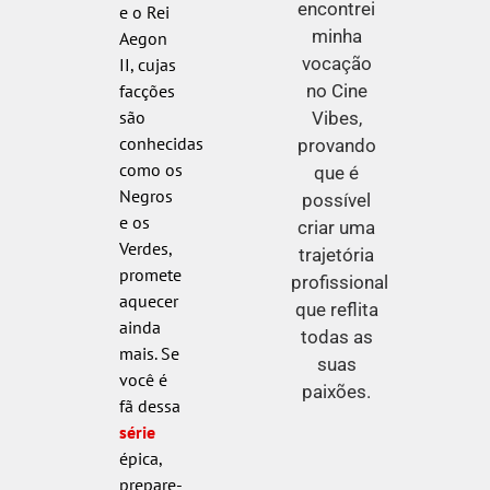
encontrei
e o Rei
minha
Aegon
vocação
II, cujas
no Cine
facções
são
Vibes,
conhecidas
provando
como os
que é
Negros
possível
e os
criar uma
Verdes,
trajetória
promete
profissional
aquecer
que reflita
ainda
todas as
mais. Se
suas
você é
paixões.
fã dessa
série
épica,
prepare-