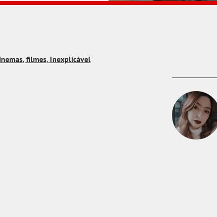
inemas
,
filmes
,
Inexplicável