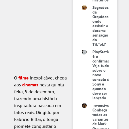
mistérios
Segredos
da
Orquídea:
onde
assistir o
dorama
sensação
do
TikTok?
PlayStation
6 é
confirmado:
Veja tudo
sobre o
novo
O
filme
Inexplicável chega
console da
Sony e
aos
cinemas
nesta quinta-
quando
feira, 5 de dezembro,
deve ser
lançado
trazendo uma história
inspiradora baseada em
Invencível:
Conheça
fatos reais. Dirigido por
todas as
Fabrício Bittar, o longa
variantes
de Mark
promete conquistar o
Grayson e