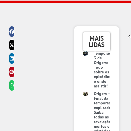
c
MAIS
LIDAS
Temporada
3 de
Origem:
Tudo
sobre os
episódios
e onde
assistir!
Origem –
Final da 3ª
temporada
explicado:
Saiba
todas as
revelações,
mortes e