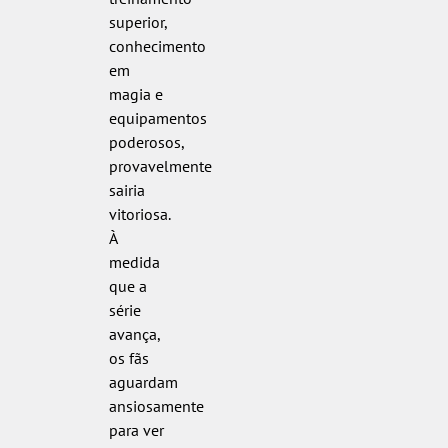
superior,
conhecimento
em
magia e
equipamentos
poderosos,
provavelmente
sairia
vitoriosa.
À
medida
que a
série
avança,
os fãs
aguardam
ansiosamente
para ver