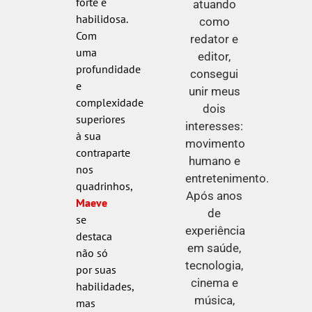
forte e
atuando
habilidosa.
como
Com
redator e
uma
editor,
profundidade
consegui
e
unir meus
complexidade
dois
superiores
interesses:
à sua
movimento
contraparte
humano e
nos
entretenimento.
quadrinhos,
Após anos
Maeve
de
se
experiência
destaca
em saúde,
não só
tecnologia,
por suas
cinema e
habilidades,
música,
mas