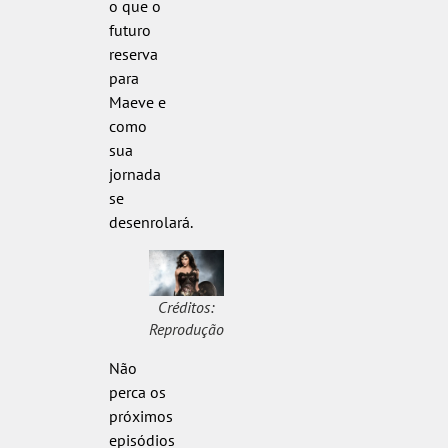
o que o
futuro
reserva
para
Maeve e
como
sua
jornada
se
desenrolará.
Créditos:
Reprodução
Não
perca os
próximos
episódios