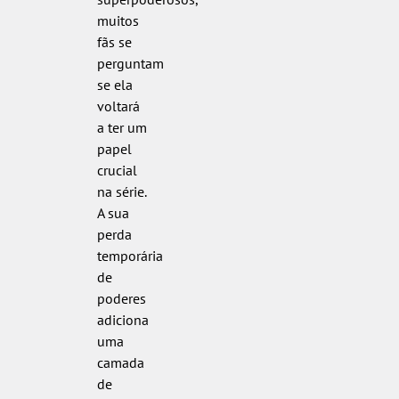
muitos
fãs se
perguntam
se ela
voltará
a ter um
papel
crucial
na série.
A sua
perda
temporária
de
poderes
adiciona
uma
camada
de