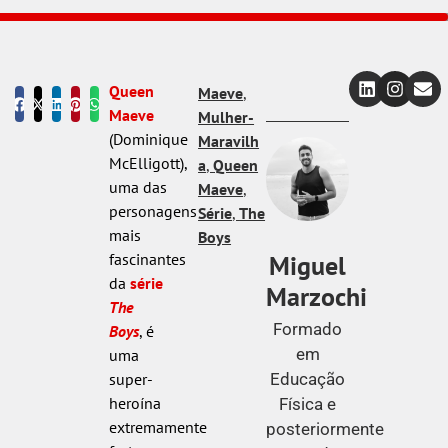
Queen
Maeve
,
Maeve
Mulher-
(Dominique
Maravilh
McElligott),
a
,
Queen
uma das
Maeve
,
personagens
Série
,
The
mais
Boys
Miguel
fascinantes
da
série
Marzochi
The
Formado
Boys
, é
em
uma
Educação
super-
heroína
Física e
extremamente
posteriormente