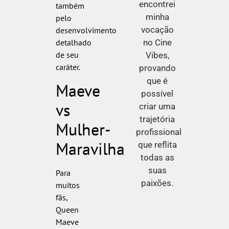
encontrei
também
minha
pelo
vocação
desenvolvimento
no Cine
detalhado
de seu
Vibes,
caráter.
provando
que é
Maeve
possível
vs
criar uma
trajetória
Mulher-
profissional
Maravilha
que reflita
todas as
suas
Para
paixões.
muitos
fãs,
Queen
Maeve