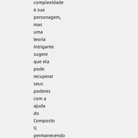
complexidade
à sua
personagem,
mas
uma
teoria
intrigante
sugere
que ela
pode
recuperar
seus
poderes
com a
ajuda
do
Composto
V,
permanecendo