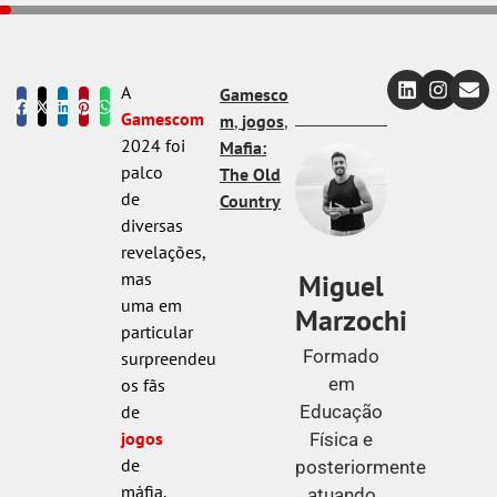
A
Gamesco
Gamescom
m
,
jogos
,
2024 foi
Mafia:
palco
The Old
de
Country
diversas
revelações,
Miguel
mas
uma em
Marzochi
particular
Formado
surpreendeu
em
os fãs
Educação
de
jogos
Física e
de
posteriormente
máfia.
atuando