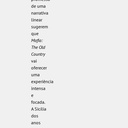
de uma
narrativa
linear
sugerem
que
Mafia:
The Old
Country
vai
oferecer
uma
experiência
intensa
e
focada.
A Sicília
dos
anos