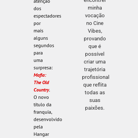
encontrei
atenção
minha
dos
vocação
espectadores
no Cine
por
mais
Vibes,
alguns
provando
segundos
que é
para
possível
uma
criar uma
surpresa:
trajetória
Mafia:
profissional
The Old
que reflita
Country
.
todas as
O novo
suas
título da
paixões.
franquia,
desenvolvido
pela
Hangar