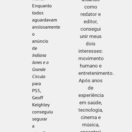
Enquanto
como
todos
redator e
aguardavam
editor,
ansiosamente
consegui
o
unir meus
anúncio
dois
de
interesses:
Indiana
movimento
Jones e o
humano e
Grande
entretenimento.
Círculo
Após anos
para
de
PS5,
experiência
Geoff
em saúde,
Keighley
tecnologia,
conseguiu
cinema e
segurar
música,
a