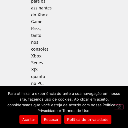
para os
assinantes
do Xbox
Game
Pass,
tanto
nos
consoles
Xbox
Series
X|S
quanto
no PC.
Além
Para otimizar a experiência durante a sua navegação em nosso
disso,
site, fazemos uso de cookies. Ao clicar em aceito,
todos
consideramos que você esteja de acordo com nossa Política de
os três
Privacidade e Termos de Uso.
jogos
Aceitar
Recusar
Política de privacidade
da