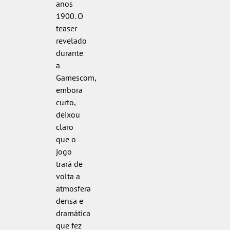
anos
1900. O
teaser
revelado
durante
a
Gamescom,
embora
curto,
deixou
claro
que o
jogo
trará de
volta a
atmosfera
densa e
dramática
que fez