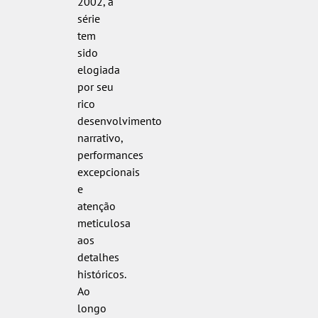
2002, a
série
tem
sido
elogiada
por seu
rico
desenvolvimento
narrativo,
performances
excepcionais
e
atenção
meticulosa
aos
detalhes
históricos.
Ao
longo