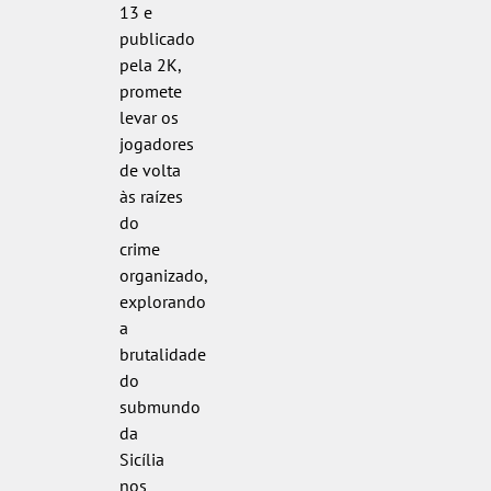
13 e
publicado
pela 2K,
promete
levar os
jogadores
de volta
às raízes
do
crime
organizado,
explorando
a
brutalidade
do
submundo
da
Sicília
nos