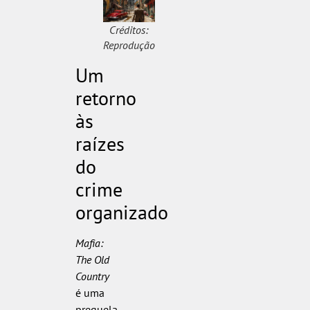
Créditos:
Reprodução
Um
retorno
às
raízes
do
crime
organizado
Mafia:
The Old
Country
é uma
prequela