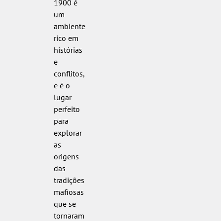
1900 é
um
ambiente
rico em
histórias
e
conflitos,
e é o
lugar
perfeito
para
explorar
as
origens
das
tradições
mafiosas
que se
tornaram