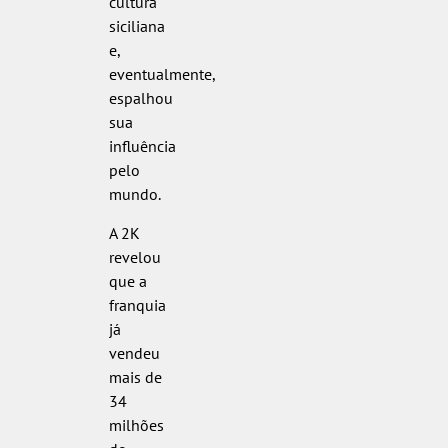
cultura
siciliana
e,
eventualmente,
espalhou
sua
influência
pelo
mundo.
A 2K
revelou
que a
franquia
já
vendeu
mais de
34
milhões