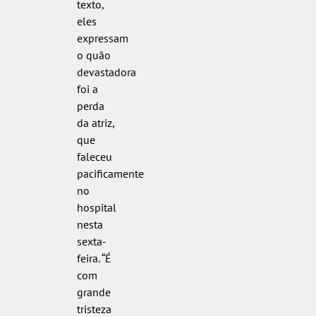
texto,
eles
expressam
o quão
devastadora
foi a
perda
da atriz,
que
faleceu
pacificamente
no
hospital
nesta
sexta-
feira. “É
com
grande
tristeza