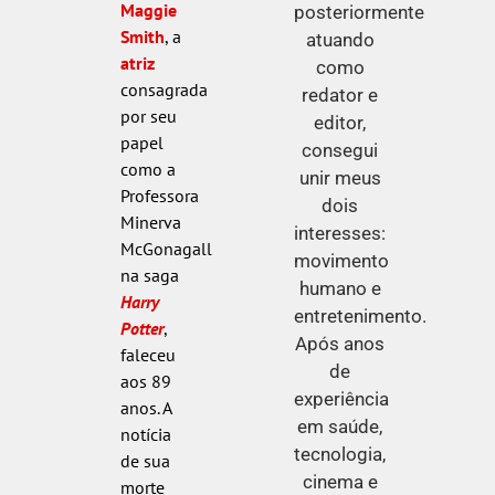
Maggie
posteriormente
Smith
, a
atuando
atriz
como
consagrada
redator e
por seu
editor,
papel
consegui
como a
unir meus
Professora
dois
Minerva
interesses:
McGonagall
movimento
na saga
humano e
Harry
entretenimento.
Potter
,
Após anos
faleceu
de
aos 89
experiência
anos. A
em saúde,
notícia
tecnologia,
de sua
cinema e
morte