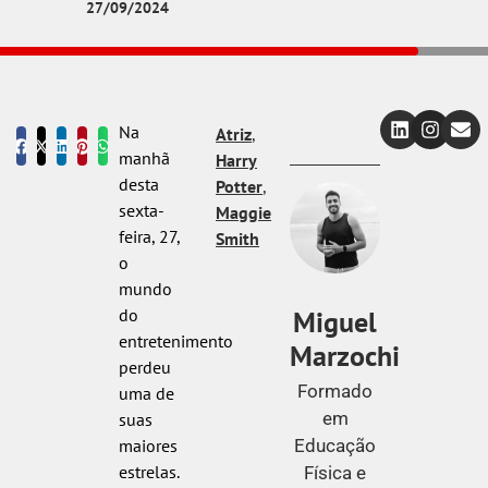
27/09/2024
Na
Atriz
,
manhã
Harry
desta
Potter
,
sexta-
Maggie
feira, 27,
Smith
o
mundo
Miguel
do
entretenimento
Marzochi
perdeu
Formado
uma de
em
suas
Educação
maiores
estrelas.
Física e