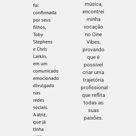
música,
foi
encontrei
confirmada
minha
por seus
vocação
filhos,
no Cine
Toby
Stephens
Vibes,
e Chris
provando
Larkin,
que é
em um
possível
comunicado
criar uma
emocionado
trajetória
divulgado
profissional
nas
que reflita
redes
todas as
sociais.
suas
A atriz,
paixões.
que já
tinha