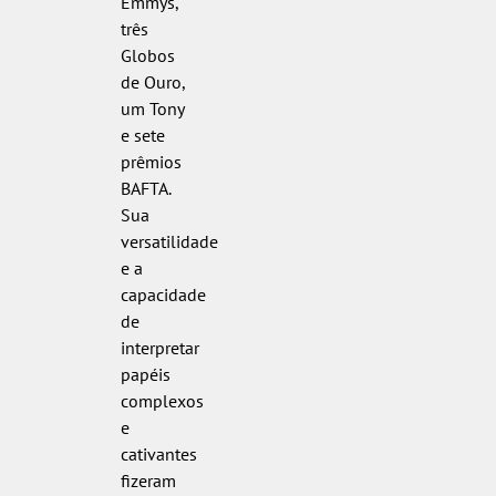
Emmys,
três
Globos
de Ouro,
um Tony
e sete
prêmios
BAFTA.
Sua
versatilidade
e a
capacidade
de
interpretar
papéis
complexos
e
cativantes
fizeram