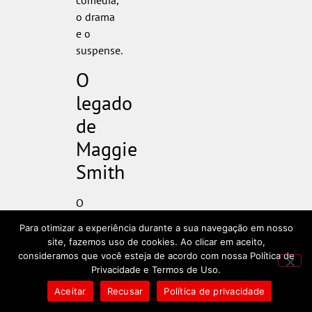
comédia,
o drama
e o
suspense.
O
legado
de
Maggie
Smith
O
impacto
Para otimizar a experiência durante a sua navegação em nosso
de
site, fazemos uso de cookies. Ao clicar em aceito,
Maggie
consideramos que você esteja de acordo com nossa Política de
Smith
Privacidade e Termos de Uso.
no
Aceitar
Recusar
Política de privacidade
mundo