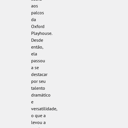
aos
palcos
da
Oxford
Playhouse.
Desde
então,
ela
passou
a se
destacar
por seu
talento
dramático
e
versatilidade,
o que a
levou a