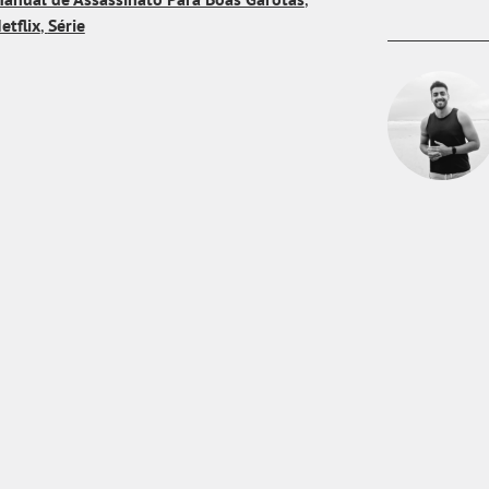
etflix
,
Série