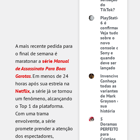
do
TikTok?
PlayStation
6 é
confirmado:
Veja tudo
sobre o
novo
A mais recente pedida para
console da
Sony e
o final de semana é
quando
maratonar a
série
Manual
deve ser
lançado
de Assassinato Para Boas
Garotas
. Em menos de 24
Invencível:
Conheça
horas após sua estreia na
todas as
Netflix
, a série já se tornou
variantes
de Mark
um fenômeno, alcançando
Grayson e
o Top 1 da plataforma.
sua
história
Com uma trama
5
envolvente, a série
Doramas
promete prender a atenção
PERFEITOS
para
dos espectadores,
Cristãos