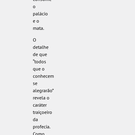
o
palácio
e o
mata.
O
detalhe
de que
“todos
que o
conhecem
se
alegrarão”
revela o
caráter
traiçoeiro
da
profecia.
Como