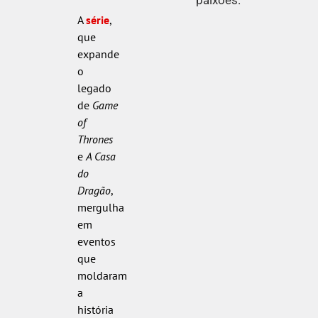
A
série
,
que
expande
o
legado
de
Game
of
Thrones
e
A Casa
do
Dragão
,
mergulha
em
eventos
que
moldaram
a
história