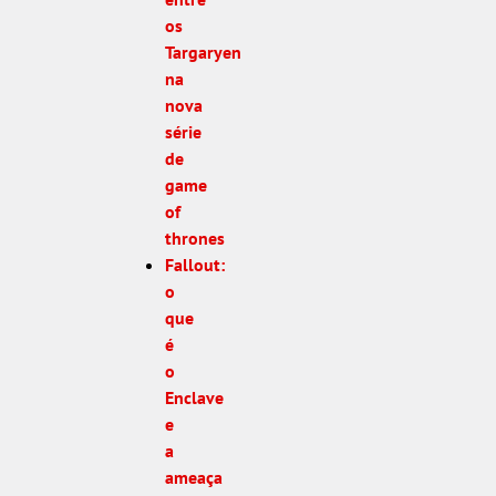
os
Targaryen
na
nova
série
de
game
of
thrones
Fallout:
o
que
é
o
Enclave
e
a
ameaça