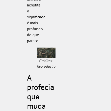
acredite:
o
significado
é mais
profundo
do que
parece.
Créditos:
Reprodução
A
profecia
que
muda