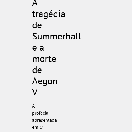
A
tragédia
de
Summerhall
e a
morte
de
Aegon
V
A
profecia
apresentada
em
O