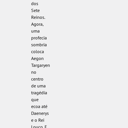
dos
Sete
Reinos.
Agora,
uma
profecia
sombria
coloca
Aegon
Targaryen
no
centro
de uma
tragédia
que
ecoa até
Daenerys
e o Rei
Louco. E