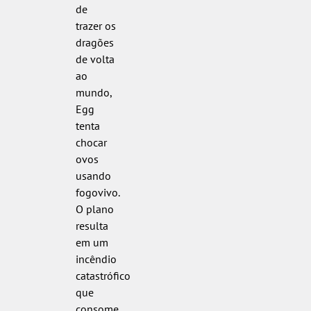
de
trazer os
dragões
de volta
ao
mundo,
Egg
tenta
chocar
ovos
usando
fogovivo.
O plano
resulta
em um
incêndio
catastrófico
que
consome