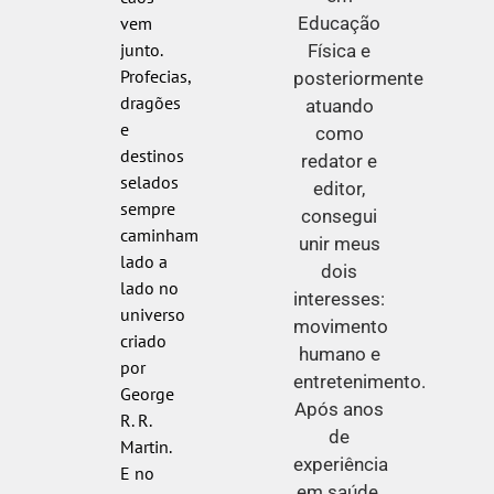
Educação
vem
junto.
Física e
Profecias,
posteriormente
dragões
atuando
e
como
destinos
redator e
selados
editor,
sempre
consegui
caminham
unir meus
lado a
dois
lado no
interesses:
universo
movimento
criado
humano e
por
entretenimento.
George
Após anos
R. R.
de
Martin.
experiência
E no
em saúde,