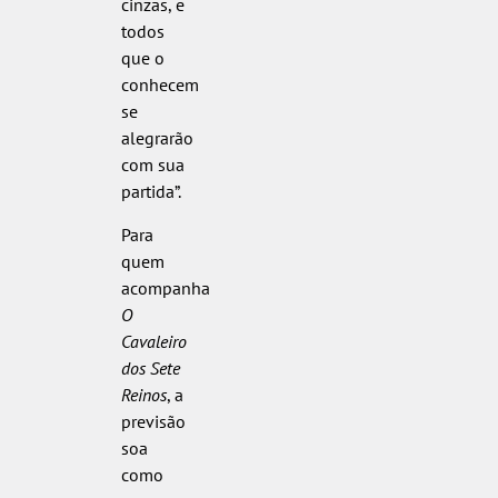
cinzas, e
todos
que o
conhecem
se
alegrarão
com sua
partida”.
Para
quem
acompanha
O
Cavaleiro
dos Sete
Reinos
, a
previsão
soa
como