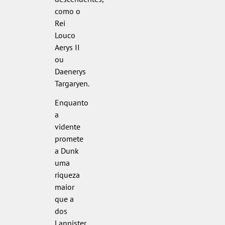
como o
Rei
Louco
Aerys II
ou
Daenerys
Targaryen.
Enquanto
a
vidente
promete
a Dunk
uma
riqueza
maior
que a
dos
Lannister,