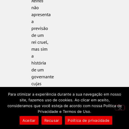
Reinos
não
apresenta
a
previsão
de um
rei cruel,
mas sim
a
história
de um
governante
cujas
boas
Para otimizar a experiência durante a sua navegação em nosso
intenções
site, fazemos uso de cookies. Ao clicar em aceito,
e
consideramos que você esteja de acordo com nossa Política de
obsessão
Privacidade e Termos de Uso.
por
Aceitar
Recusar
Política de privacidade
dragões