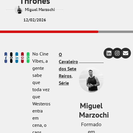
Thrones
Miguel Marzochi
12/02/2026
No Cine
O
Vibes, a
Cavaleiro
gente
dos Sete
sabe
Reiros
,
que
Série
toda vez
que
Miguel
Westeros
entra
Marzochi
em
Formado
cena, o
em
caos