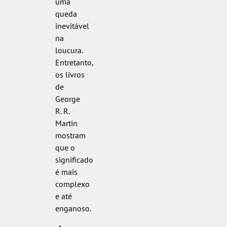
uma
queda
inevitável
na
loucura.
Entretanto,
os livros
de
George
R. R.
Martin
mostram
que o
significado
é mais
complexo
e até
enganoso.