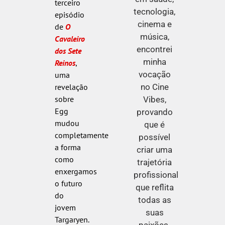
terceiro
tecnologia,
episódio
cinema e
de
O
música,
Cavaleiro
encontrei
dos Sete
minha
Reinos
,
vocação
uma
no Cine
revelação
sobre
Vibes,
Egg
provando
mudou
que é
completamente
possível
a forma
criar uma
como
trajetória
enxergamos
profissional
o futuro
que reflita
do
todas as
jovem
suas
Targaryen.
paixões.