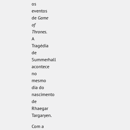
os
eventos
de
Game
of
Thrones
.
A
Tragédia
de
Summerhall
acontece
no
mesmo
dia do
nascimento
de
Rhaegar
Targaryen.
Com a