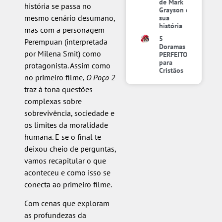
de Mark
história se passa no
Grayson e
mesmo cenário desumano,
sua
história
mas com a personagem
5
Perempuan (interpretada
Doramas
por Milena Smit) como
PERFEITOS
para
protagonista. Assim como
Cristãos
no primeiro filme,
O Poço 2
traz à tona questões
complexas sobre
sobrevivência, sociedade e
os limites da moralidade
humana. E se o final te
deixou cheio de perguntas,
vamos recapitular o que
aconteceu e como isso se
conecta ao primeiro filme.
Com cenas que exploram
as profundezas da