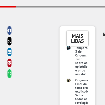
N
MAIS
LIDAS
Temporada
3 de
Origem:
Tudo
sobre os
episódios
e onde
assistir!
Origem –
Final da 3ª
temporada
explicado:
Saiba
todas as
revelações,