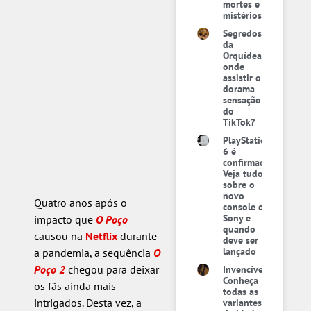
mortes e
mistérios
Segredos
da
Orquídea:
onde
assistir o
dorama
sensação
do
TikTok?
PlayStation
6 é
confirmado:
Veja tudo
sobre o
novo
Quatro anos após o
console da
Sony e
impacto que
O Poço
quando
causou na
Netflix
durante
deve ser
lançado
a pandemia, a sequência
O
Poço 2
chegou para deixar
Invencível:
Conheça
os fãs ainda mais
todas as
intrigados. Desta vez, a
variantes