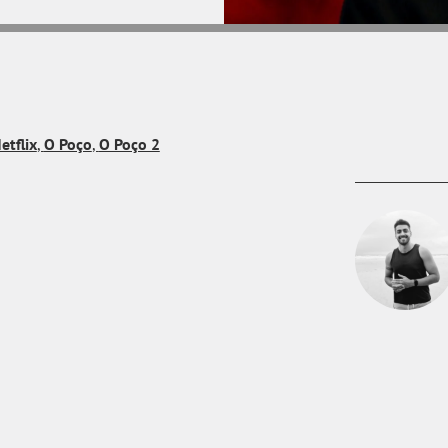
etflix
,
O Poço
,
O Poço 2