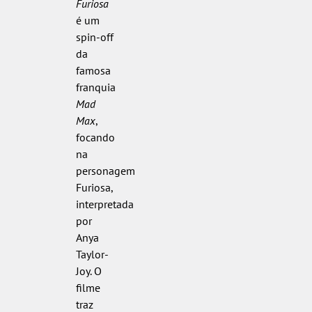
Furiosa
é um
spin-off
da
famosa
franquia
Mad
Max
,
focando
na
personagem
Furiosa,
interpretada
por
Anya
Taylor-
Joy. O
filme
traz