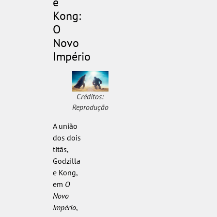
e
Kong:
O
Novo
Império
Créditos:
Reprodução
A união
dos dois
titãs,
Godzilla
e Kong,
em
O
Novo
Império
,