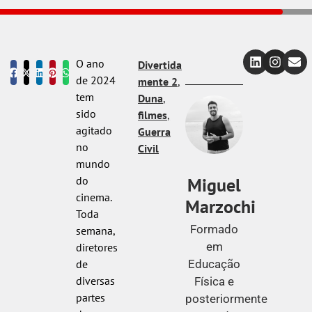
O ano
Divertida
de 2024
mente 2
,
tem
Duna
,
sido
filmes
,
agitado
Guerra
no
Civil
mundo
Miguel
do
cinema.
Marzochi
Toda
Formado
semana,
em
diretores
Educação
de
diversas
Física e
partes
posteriormente