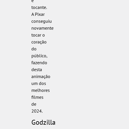
e
tocante.
A Pixar
conseguiu
novamente
tocar o
coração
do
público,
fazendo
desta
animação
um dos
melhores
filmes
de
2024.
Godzilla