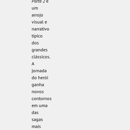
Parte 2
é
um
arrojo
visual e
narrativo
típico
dos
grandes
clássicos.
A
jornada
do herói
ganha
novos
contornos
em uma
das
sagas
mais