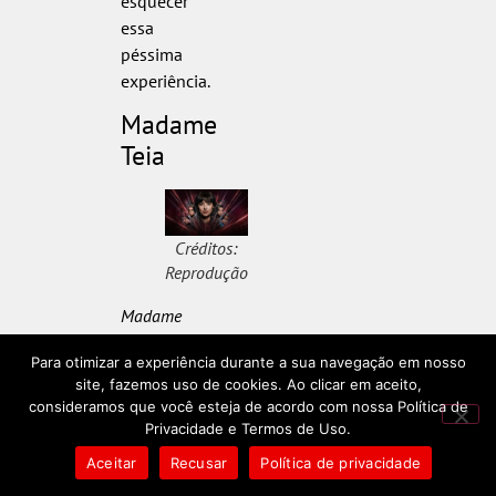
esquecer
essa
péssima
experiência.
Madame
Teia
Créditos:
Reprodução
Madame
Teia
é
Para otimizar a experiência durante a sua navegação em nosso
um
site, fazemos uso de cookies. Ao clicar em aceito,
consenso
consideramos que você esteja de acordo com nossa Política de
de
Privacidade e Termos de Uso.
mediocridade,
Aceitar
Recusar
Política de privacidade
virando