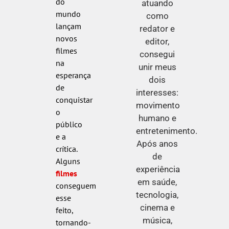
do
atuando
mundo
como
lançam
redator e
novos
editor,
filmes
consegui
na
unir meus
esperança
dois
de
interesses:
conquistar
movimento
o
humano e
público
entretenimento.
e a
Após anos
crítica.
de
Alguns
experiência
filmes
em saúde,
conseguem
tecnologia,
esse
cinema e
feito,
música,
tornando-