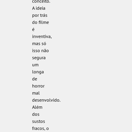
conceito.
A ideia
por trás
do filme
é
inventiva,
mas só
isso não
segura
um
longa
de
horror
mal
desenvolvido.
Além
dos
sustos
fracos, o