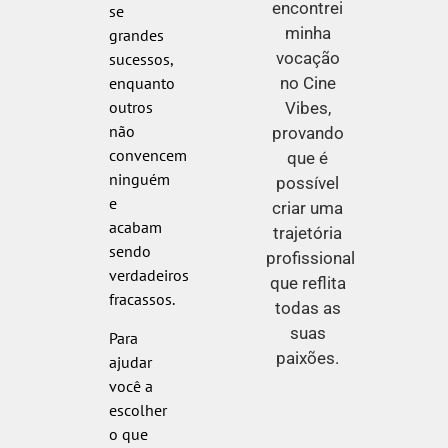
encontrei
se
minha
grandes
vocação
sucessos,
no Cine
enquanto
outros
Vibes,
não
provando
convencem
que é
ninguém
possível
e
criar uma
acabam
trajetória
sendo
profissional
verdadeiros
que reflita
fracassos.
todas as
suas
Para
paixões.
ajudar
você a
escolher
o que