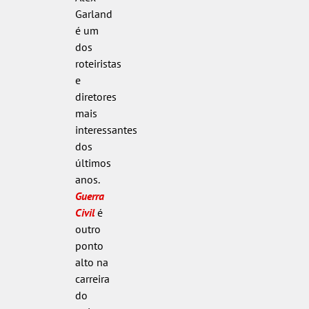
Garland
é um
dos
roteiristas
e
diretores
mais
interessantes
dos
últimos
anos.
Guerra
Civil
é
outro
ponto
alto na
carreira
do