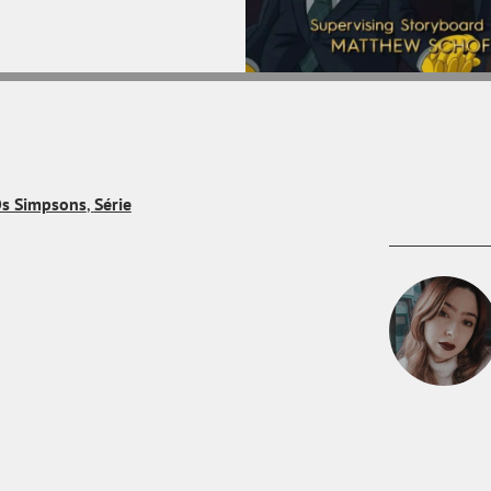
s Simpsons
,
Série