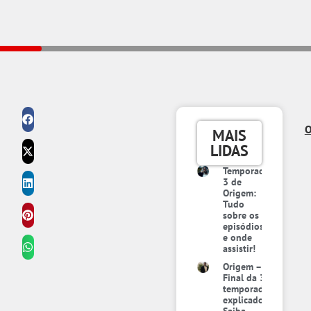
O
MAIS
LIDAS
Temporada
3 de
Origem:
Tudo
sobre os
episódios
e onde
assistir!
Origem –
Final da 3ª
temporada
explicado:
Saiba