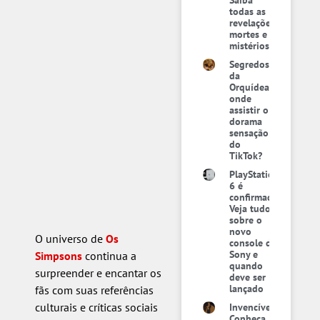
todas as
revelações,
mortes e
mistérios
Segredos
da
Orquídea:
onde
assistir o
dorama
sensação
do
TikTok?
PlayStation
6 é
confirmado:
Veja tudo
sobre o
novo
O universo de
Os
console da
Sony e
Simpsons
continua a
quando
surpreender e encantar os
deve ser
lançado
fãs com suas referências
culturais e críticas sociais
Invencível:
Conheça