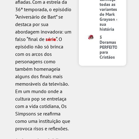
afiadas. Com a estreia da
todas as
36ª temporada, o episódio
variantes
de Mark
“Aniversário de Bart” se
Grayson e
destaca por sua
sua
história
abordagem inovadora: um
5
falso “final de
série
“. O
Doramas
episódio não só brinca
PERFEITOS
para
com os arcos dos
Cristãos
personagens como
também homenageia
alguns dos finais mais
memoráveis da televisão.
Em um mundo onde a
cultura pop se entrelaça
com a vida cotidiana, Os
Simpsons se reafirma
como uma instituição que
provoca risos e reflexões.