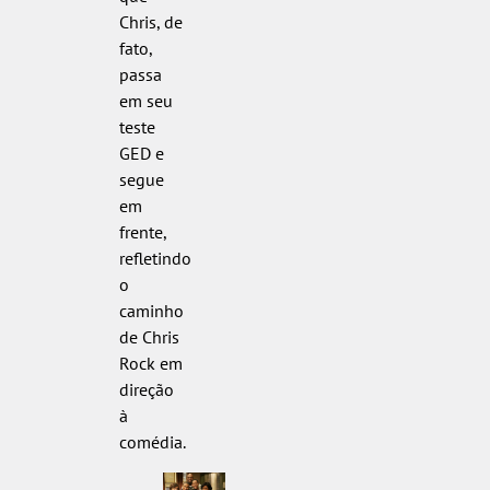
Chris, de
fato,
passa
em seu
teste
GED e
segue
em
frente,
refletindo
o
caminho
de Chris
Rock em
direção
à
comédia.