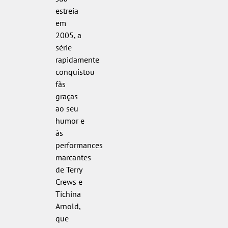
estreia
em
2005, a
série
rapidamente
conquistou
fãs
graças
ao seu
humor e
às
performances
marcantes
de Terry
Crews e
Tichina
Arnold,
que