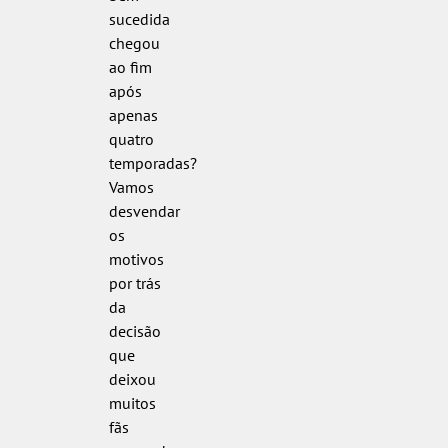
sucedida
chegou
ao fim
após
apenas
quatro
temporadas?
Vamos
desvendar
os
motivos
por trás
da
decisão
que
deixou
muitos
fãs