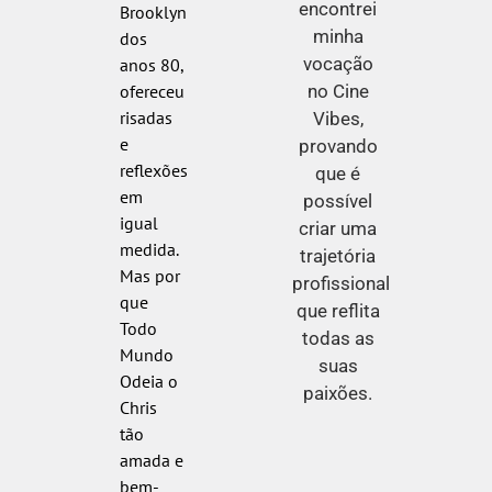
encontrei
Brooklyn
minha
dos
vocação
anos 80,
no Cine
ofereceu
risadas
Vibes,
e
provando
reflexões
que é
em
possível
igual
criar uma
medida.
trajetória
Mas por
profissional
que
que reflita
Todo
todas as
Mundo
suas
Odeia o
paixões.
Chris
tão
amada e
bem-