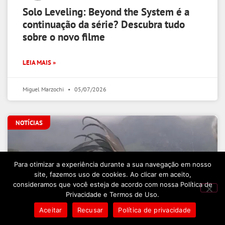
Solo Leveling: Beyond the System é a
continuação da série? Descubra tudo
sobre o novo filme
LEIA MAIS »
Miguel Marzochi
05/07/2026
NOTÍCIAS
Para otimizar a experiência durante a sua navegação em nosso
site, fazemos uso de cookies. Ao clicar em aceito,
consideramos que você esteja de acordo com nossa Política de
Privacidade e Termos de Uso.
Aceitar
Recusar
Política de privacidade