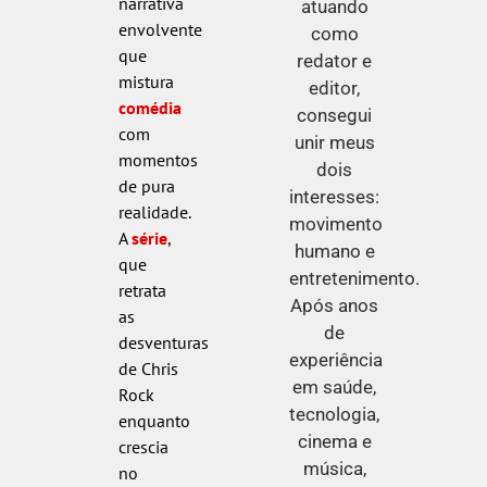
narrativa
atuando
envolvente
como
que
redator e
mistura
editor,
comédia
consegui
com
unir meus
momentos
dois
de pura
interesses:
realidade.
movimento
A
série
,
humano e
que
entretenimento.
retrata
Após anos
as
de
desventuras
experiência
de Chris
em saúde,
Rock
tecnologia,
enquanto
cinema e
crescia
música,
no