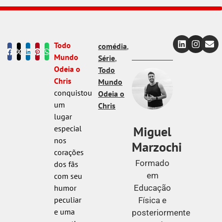
Todo
comédia
,
Mundo
Série
,
Odeia o
Todo
Chris
Mundo
conquistou
Odeia o
um
Chris
lugar
Miguel
especial
nos
Marzochi
corações
Formado
dos fãs
em
com seu
Educação
humor
peculiar
Física e
e uma
posteriormente