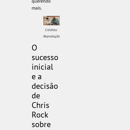
querendo
mais.
Créditos:
Reprodução
O
sucesso
inicial
e a
decisão
de
Chris
Rock
sobre