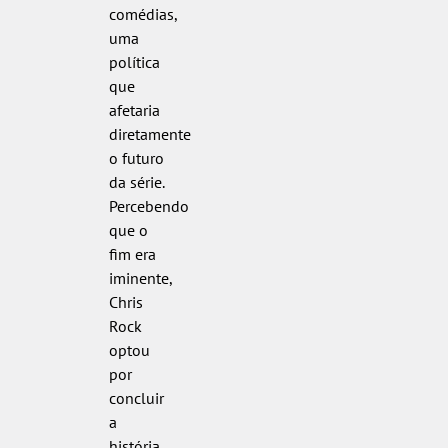
comédias,
uma
política
que
afetaria
diretamente
o futuro
da série.
Percebendo
que o
fim era
iminente,
Chris
Rock
optou
por
concluir
a
história