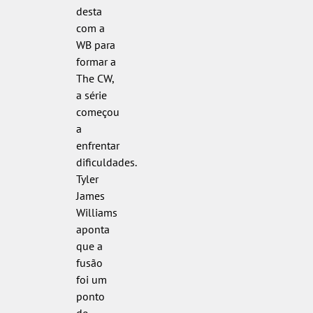
desta
com a
WB para
formar a
The CW,
a série
começou
a
enfrentar
dificuldades.
Tyler
James
Williams
aponta
que a
fusão
foi um
ponto
de