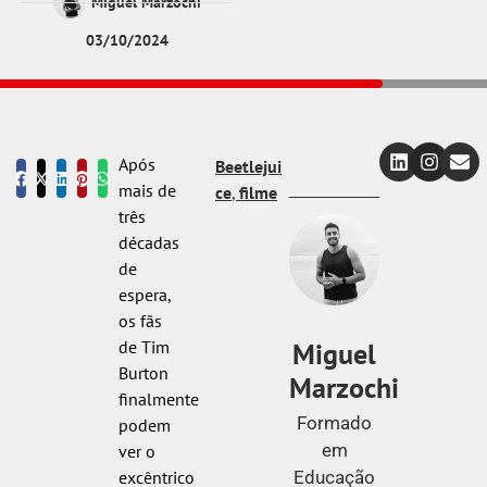
Miguel Marzochi
03/10/2024
Após
Beetlejui
mais de
ce
,
filme
três
décadas
de
espera,
os fãs
Miguel
de Tim
Burton
Marzochi
finalmente
Formado
podem
em
ver o
Educação
excêntrico