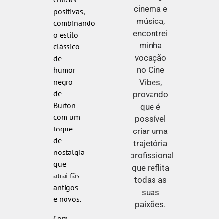
cinema e
positivas,
música,
combinando
encontrei
o estilo
minha
clássico
vocação
de
no Cine
humor
negro
Vibes,
de
provando
Burton
que é
com um
possível
toque
criar uma
de
trajetória
nostalgia
profissional
que
que reflita
atrai fãs
todas as
antigos
suas
e novos.
paixões.
Com