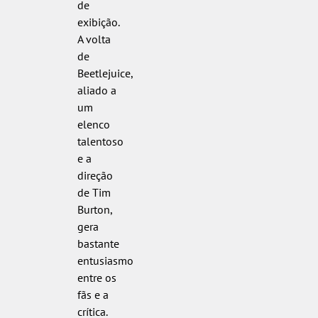
de
exibição.
A volta
de
Beetlejuice,
aliado a
um
elenco
talentoso
e a
direção
de Tim
Burton,
gera
bastante
entusiasmo
entre os
fãs e a
crítica.