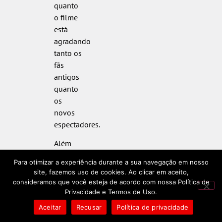
quanto
o filme
está
agradando
tanto os
fãs
antigos
quanto
os
novos
espectadores.
Além
das
Para otimizar a experiência durante a sua navegação em nosso
atuações
site, fazemos uso de cookies. Ao clicar em aceito,
de
consideramos que você esteja de acordo com nossa Política de
Keaton
Privacidade e Termos de Uso.
e Ryder,
Aceitar
Recusar
Política de privacidade
o