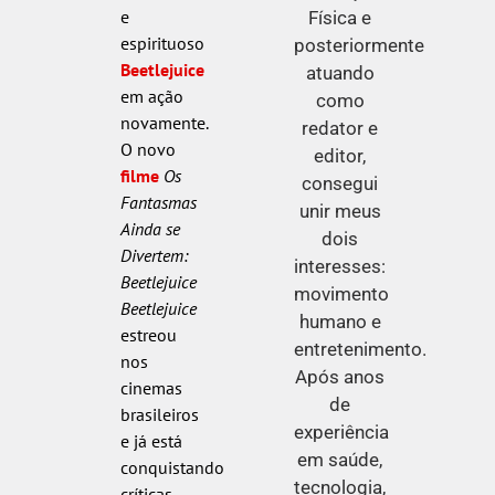
e
Física e
espirituoso
posteriormente
Beetlejuice
atuando
em ação
como
novamente.
redator e
O novo
editor,
filme
Os
consegui
Fantasmas
unir meus
Ainda se
dois
Divertem:
interesses:
Beetlejuice
movimento
Beetlejuice
humano e
estreou
entretenimento.
nos
Após anos
cinemas
de
brasileiros
experiência
e já está
em saúde,
conquistando
tecnologia,
críticas