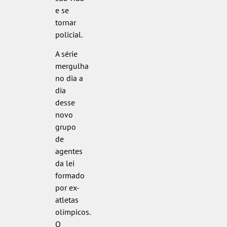
e se
tornar
policial.
A série
mergulha
no dia a
dia
desse
novo
grupo
de
agentes
da lei
formado
por ex-
atletas
olímpicos.
O