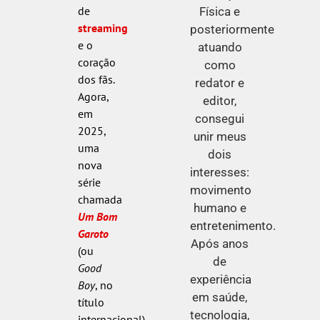
de
Física e
streaming
posteriormente
e o
atuando
coração
como
dos fãs.
redator e
Agora,
editor,
em
consegui
2025,
unir meus
uma
dois
nova
interesses:
série
movimento
chamada
humano e
Um Bom
entretenimento.
Garoto
Após anos
(ou
de
Good
experiência
Boy
, no
em saúde,
título
tecnologia,
internacional)