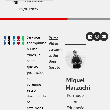
Miguel Marzochi
09/07/2025
Se você
Prime
acompanha
Video
,
o Cine
streamin
Vibes, já
g
,
Um
sabe
Bom
que as
Garoto
produções
Miguel
sul-
coreanas
Marzochi
estão
Formado
dominando
em
os
Educação
catálogos