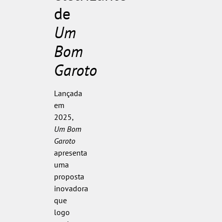
de
Um
Bom
Garoto
Lançada
em
2025,
Um Bom
Garoto
apresenta
uma
proposta
inovadora
que
logo