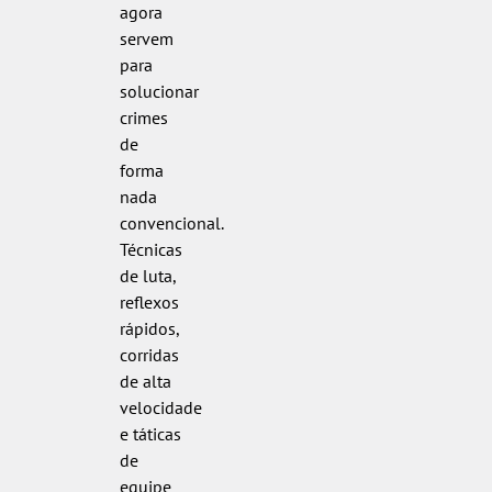
agora
servem
para
solucionar
crimes
de
forma
nada
convencional.
Técnicas
de luta,
reflexos
rápidos,
corridas
de alta
velocidade
e táticas
de
equipe