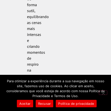
forma
sutil,
equilibrando
as cenas
mais
intensas
e
criando
momentos
de
respiro
na
narrativa.
Para otimizar a experiência durante a sua navegação em nosso
Sem
site, fazemos uso de cookies. Ao clicar em aceito,
exageros
consideramos que você esteja de acordo com nossa Política de
ou
Privacidade e Termos de Uso.
fórmulas
Aceitar
Recusar
Política de privacidade
batidas,