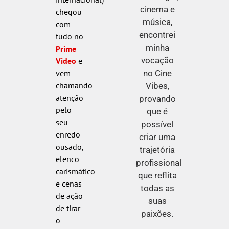
cinema e
chegou
música,
com
encontrei
tudo no
minha
Prime
vocação
Video
e
no Cine
vem
chamando
Vibes,
atenção
provando
pelo
que é
seu
possível
enredo
criar uma
ousado,
trajetória
elenco
profissional
carismático
que reflita
e cenas
todas as
de ação
suas
de tirar
paixões.
o