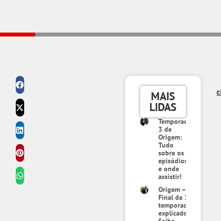
c
MAIS
LIDAS
Temporada
3 de
Origem:
Tudo
sobre os
episódios
e onde
assistir!
Origem –
Final da 3ª
temporada
explicado: