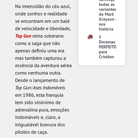
todas as
Na imensidão do céu azul,
variantes
onde sonhos e realidade
de Mark
Grayson e
se encontram em um balé
sua
de velocidade e liberdade,
história
Top Gun
reina soberano
5
Doramas
como a saga que não
PERFEITOS
apenas definiu uma era
para
Cristãos
mas também capturou a
essência da aventura aérea
como nenhuma outra.
Desde o lançamento de
Top Gun: Ases Indomáveis
em 1986, esta franquia
tem sido sinônimo de
adrenalina pura, emoções
indomáveis e, claro, a
inigualável bravura dos
pilotos de caça.