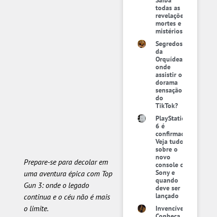
Saiba
todas as
revelações,
mortes e
mistérios
Segredos
da
Orquídea:
onde
assistir o
dorama
sensação
do
TikTok?
PlayStation
6 é
confirmado:
Veja tudo
sobre o
novo
Prepare-se para decolar em
console da
Sony e
uma aventura épica com Top
quando
Gun 3: onde o legado
deve ser
lançado
continua e o céu não é mais
o limite.
Invencível:
Conheça