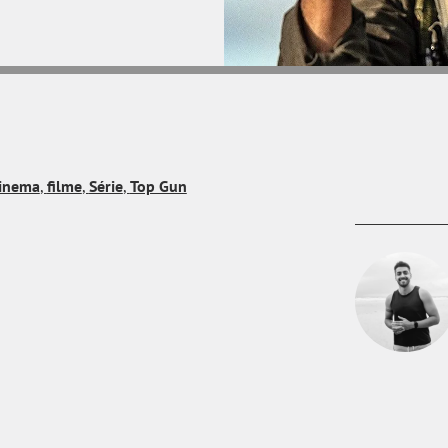
inema
,
filme
,
Série
,
Top Gun