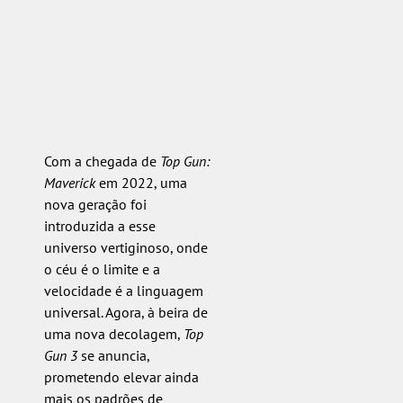
Com a chegada de
Top Gun:
Maverick
em 2022, uma
nova geração foi
introduzida a esse
universo vertiginoso, onde
o céu é o limite e a
velocidade é a linguagem
universal. Agora, à beira de
uma nova decolagem,
Top
Gun 3
se anuncia,
prometendo elevar ainda
mais os padrões de