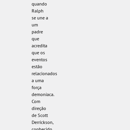
quando
Ralph
se une a
um
padre
que
acredita
que os
eventos
estão
relacionados
a uma
força
demoníaca.
Com
direção
de Scott
Derrickson,
conhecido