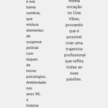
minha
e sua
vocação
trama
no Cine
sombria,
que
Vibes,
mistura
provando
elementos
que é
de
possível
suspense
criar uma
policial
trajetória
com
profissional
toques
que reflita
de
todas as
horror
suas
psicológico.
paixões.
Ambientado
nos
anos 90,
a
história