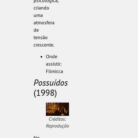
psicológica,
criando
uma
atmosfera
de
tensão
crescente.
Onde
assistir:
Filmicca
Possuídos
(1998)
Créditos:
Reprodução
No