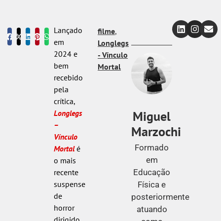
Lançado
filme
,
em
Longlegs
2024 e
- Vínculo
bem
Mortal
recebido
pela
crítica,
Miguel
Longlegs
–
Marzochi
Vínculo
Formado
Mortal
é
em
o mais
Educação
recente
suspense
Física e
de
posteriormente
horror
atuando
dirigido