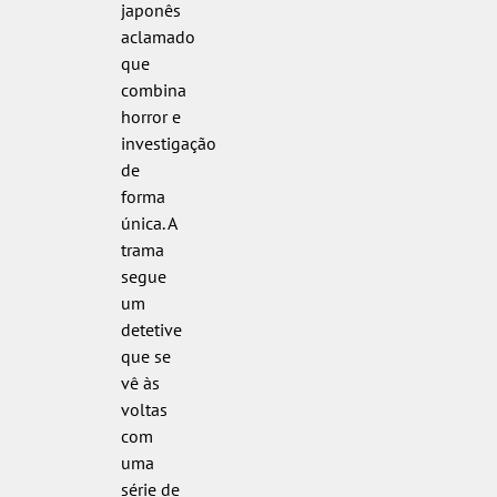
japonês
aclamado
que
combina
horror e
investigação
de
forma
única. A
trama
segue
um
detetive
que se
vê às
voltas
com
uma
série de