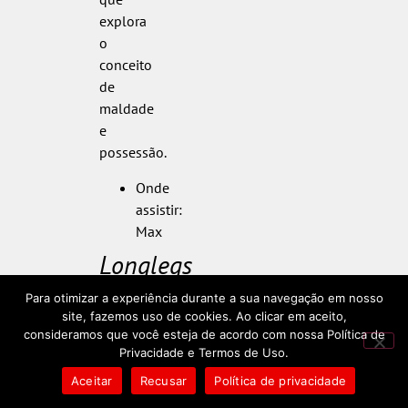
explora
o
conceito
de
maldade
e
possessão.
Onde
assistir:
Max
Longlegs
–
Para otimizar a experiência durante a sua navegação em nosso
Vínculo
site, fazemos uso de cookies. Ao clicar em aceito,
consideramos que você esteja de acordo com nossa Política de
Mortal
Privacidade e Termos de Uso.
é
Aceitar
Recusar
Política de privacidade