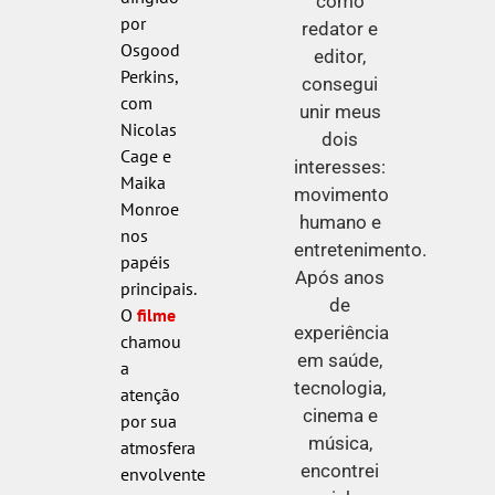
como
por
redator e
Osgood
editor,
Perkins,
consegui
com
unir meus
Nicolas
dois
Cage e
interesses:
Maika
movimento
Monroe
humano e
nos
entretenimento.
papéis
Após anos
principais.
de
O
filme
experiência
chamou
em saúde,
a
tecnologia,
atenção
cinema e
por sua
música,
atmosfera
encontrei
envolvente