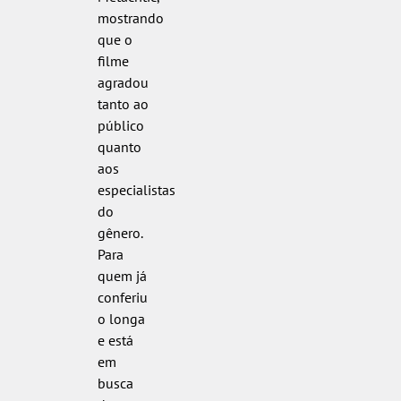
mostrando
que o
filme
agradou
tanto ao
público
quanto
aos
especialistas
do
gênero.
Para
quem já
conferiu
o longa
e está
em
busca