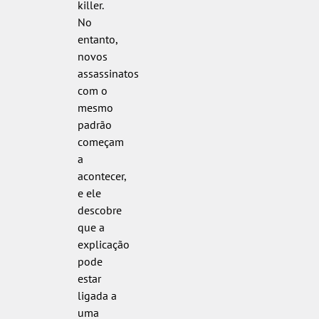
killer.
No
entanto,
novos
assassinatos
com o
mesmo
padrão
começam
a
acontecer,
e ele
descobre
que a
explicação
pode
estar
ligada a
uma