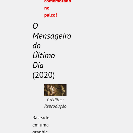
comemorado
no
palco!
O
Mensageiro
do
Último
Dia
(2020)
Créditos:
Reprodução
Baseado
em uma
graphic